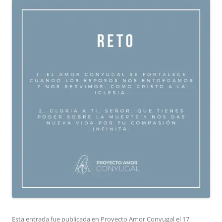
Esta entrada fue publicada en
Proyecto Amor Conyugal
el
17