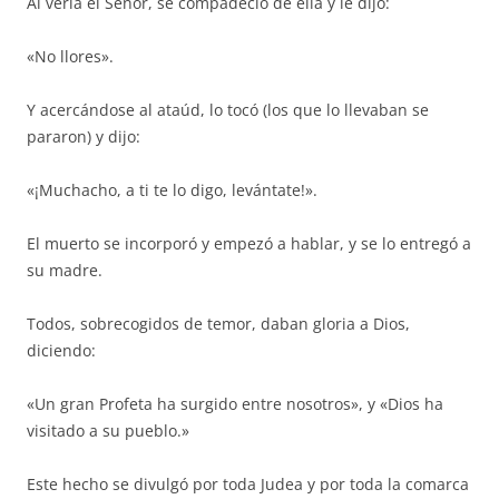
Al verla el Señor, se compadeció de ella y le dijo:
«No llores».
Y acercándose al ataúd, lo tocó (los que lo llevaban se
pararon) y dijo:
«¡Muchacho, a ti te lo digo, levántate!».
El muerto se incorporó y empezó a hablar, y se lo entregó a
su madre.
Todos, sobrecogidos de temor, daban gloria a Dios,
diciendo:
«Un gran Profeta ha surgido entre nosotros», y «Dios ha
visitado a su pueblo.»
Este hecho se divulgó por toda Judea y por toda la comarca