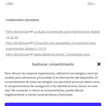
« Ago
Oct »
COMENTARIOS RECIENTES
Petry de Manuel
en
La duda. Comentario para matrimonios: Mateo
14, 22-33
Petry de Manuel
en
Comunión que evangeliza. Comentario para
matrimonios: Mateo 5, 13-19
Petry de Manuel
en
Nada debemos temer. Comentario para
matrimonios: Mateo 17, 1-9
Gestionar consentimiento
Ana Caicedo
en
Nada debemos temer. Comentario para
matrimonios: Mateo 17, 1-9
Para ofrecer las mejores experiencias, utilizamos tecnologías como las
Ana rosa caicedo
en
Confío en Ti. Comentario para matrimonios:
cookies para almacenar y/o acceder a la información del dispositivo. El
consentimiento de estas tecnologías nos permitirá procesar datos como
Mateo 15, 21-28
el comportamiento de navegación o las identificaciones únicas en este
sitio. No consentir o retirar el consentimiento, puede afectar
negativamente a ciertas características y funciones.
Aviso Legal