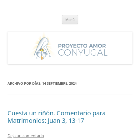
Saltar
al
Proyecto Amor Conyugal
contenido
Un proyecto misionero de María para el Matrimonio y la Familia.
Menú
ARCHIVO POR DÍAS:
14 SEPTIEMBRE, 2024
Cuesta un riñón. Comentario para
Matrimonios: Juan 3, 13-17
Deja un comentario