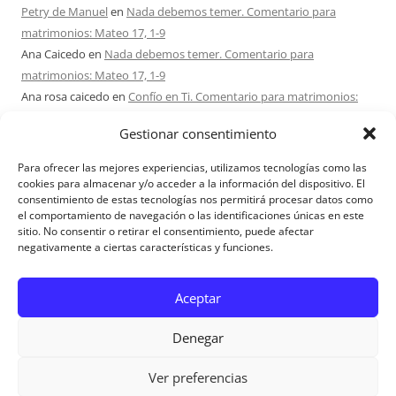
Petry de Manuel
en
Nada debemos temer. Comentario para
matrimonios: Mateo 17, 1-9
Ana Caicedo
en
Nada debemos temer. Comentario para
matrimonios: Mateo 17, 1-9
Ana rosa caicedo
en
Confío en Ti. Comentario para matrimonios:
Mateo 15, 21-28
Gestionar consentimiento
Ignacio monzón
en
¿Ser o hacer? Comentario para Matrimonios:
Mateo 15, 1-2. 10-14
Para ofrecer las mejores experiencias, utilizamos tecnologías como las
Maria Asuncion Herrero Mendez
en
¿Ser o hacer? Comentario para
cookies para almacenar y/o acceder a la información del dispositivo. El
consentimiento de estas tecnologías nos permitirá procesar datos como
Matrimonios: Mateo 15, 1-2. 10-14
el comportamiento de navegación o las identificaciones únicas en este
sitio. No consentir o retirar el consentimiento, puede afectar
negativamente a ciertas características y funciones.
Aviso Legal
Aceptar
Denegar
Ver preferencias