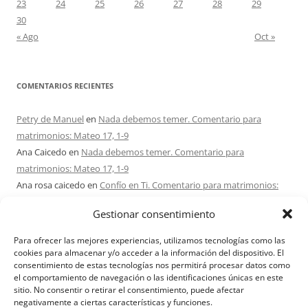
23
24
25
26
27
28
29
30
« Ago
Oct »
COMENTARIOS RECIENTES
Petry de Manuel
en
Nada debemos temer. Comentario para
matrimonios: Mateo 17, 1-9
Ana Caicedo
en
Nada debemos temer. Comentario para
matrimonios: Mateo 17, 1-9
Ana rosa caicedo
en
Confío en Ti. Comentario para matrimonios:
Mateo 15, 21-28
Gestionar consentimiento
Ignacio monzón
en
¿Ser o hacer? Comentario para Matrimonios:
Mateo 15, 1-2. 10-14
Para ofrecer las mejores experiencias, utilizamos tecnologías como las
Maria Asuncion Herrero Mendez
en
¿Ser o hacer? Comentario para
cookies para almacenar y/o acceder a la información del dispositivo. El
consentimiento de estas tecnologías nos permitirá procesar datos como
Matrimonios: Mateo 15, 1-2. 10-14
el comportamiento de navegación o las identificaciones únicas en este
sitio. No consentir o retirar el consentimiento, puede afectar
negativamente a ciertas características y funciones.