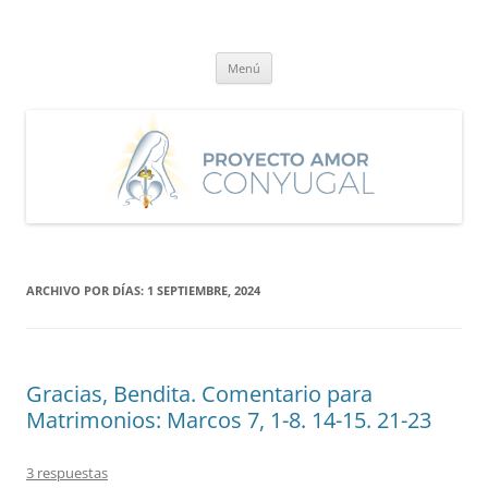
Saltar
al
Proyecto Amor Conyugal
contenido
Un proyecto misionero de María para el Matrimonio y la Familia.
Menú
ARCHIVO POR DÍAS:
1 SEPTIEMBRE, 2024
Gracias, Bendita. Comentario para
Matrimonios: Marcos 7, 1-8. 14-15. 21-23
3 respuestas