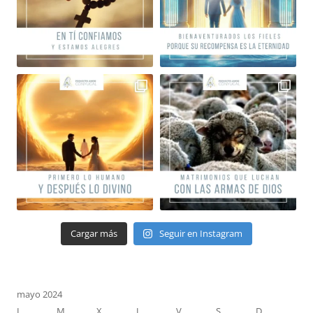
Cargar más
Seguir en Instagram
mayo 2024
L
M
X
J
V
S
D