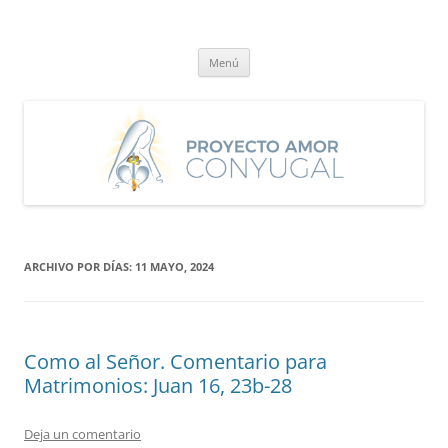
Saltar
al
Proyecto Amor Conyugal
contenido
Un proyecto misionero de María para el Matrimonio y la Familia.
Menú
ARCHIVO POR DÍAS:
11 MAYO, 2024
Como al Señor. Comentario para
Matrimonios: Juan 16, 23b-28
Deja un comentario