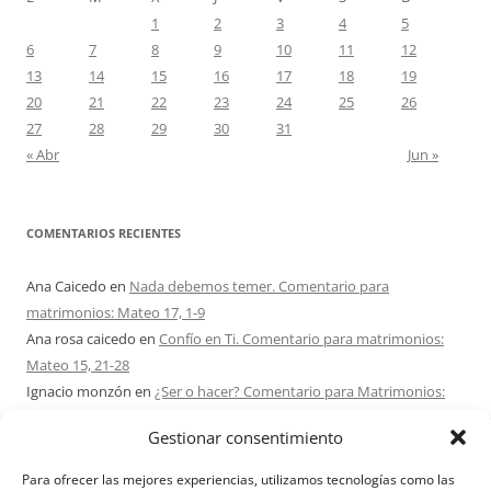
1
2
3
4
5
6
7
8
9
10
11
12
13
14
15
16
17
18
19
20
21
22
23
24
25
26
27
28
29
30
31
« Abr
Jun »
COMENTARIOS RECIENTES
Ana Caicedo
en
Nada debemos temer. Comentario para
matrimonios: Mateo 17, 1-9
Ana rosa caicedo
en
Confío en Ti. Comentario para matrimonios:
Mateo 15, 21-28
Ignacio monzón
en
¿Ser o hacer? Comentario para Matrimonios:
Mateo 15, 1-2. 10-14
Gestionar consentimiento
Maria Asuncion Herrero Mendez
en
¿Ser o hacer? Comentario para
Matrimonios: Mateo 15, 1-2. 10-14
Para ofrecer las mejores experiencias, utilizamos tecnologías como las