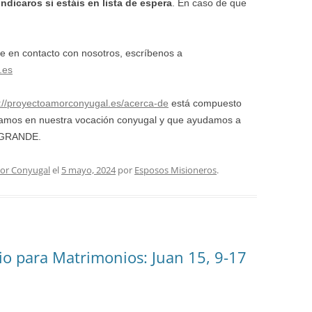
indicaros si estáis en lista de espera
. En caso de que
e en contacto con nosotros, escríbenos a
.es
s://proyectoamorconyugal.es/acerca-de
está compuesto
izamos en nuestra vocación conyugal y que ayudamos a
o GRANDE.
or Conyugal
el
5 mayo, 2024
por
Esposos Misioneros
.
rio para Matrimonios: Juan 15, 9-17