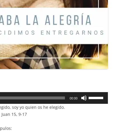
Utiliza
00:00
las
gido, soy yo quien os he elegido.
teclas
 Juan 15, 9-17
de
flecha
ípulos:
arriba/abajo