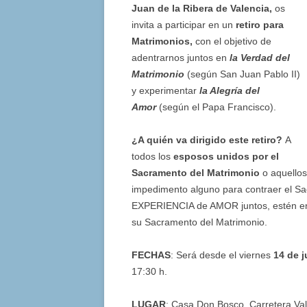
Juan de la Ribera de Valencia
,
os
invita a participar en un
retiro para
Matrimonios,
con el objetivo de
adentrarnos juntos en
la Verdad del
Matrimonio
(según San Juan Pablo II)
y experimentar
la Alegría del
Amor
(según el Papa Francisco).
¿A quién va dirigido este retiro?
A
todos los
esposos unidos por el
Sacramento del Matrimonio
o aquellos
impedimento alguno para contraer el Sa
EXPERIENCIA de AMOR juntos, estén en cr
su Sacramento del Matrimonio.
FECHAS
: Será desde el viernes
14 de 
17:30 h.
LUGAR
: Casa Don Bosco. Carretera V