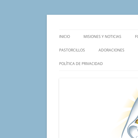
Saltar
al
contenido
Un proyecto misionero de María para el Mat
Proyecto Amor Con
INICIO
MISIONES Y NOTICIAS
F
PASTORCILLOS
ADORACIONES
POLÍTICA DE PRIVACIDAD