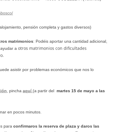
nbosco/
alojamiento, pensión completa y gastos diversos)
tros matrimonios
: Podéis aportar una cantidad adicional,
otros matrimonios con dificultades
a ayudar a
o.
uede asistir por problemas económicos que nos lo
ción
, pincha
aquí
(a partir del
martes 15 de mayo a las
enar en pocos minutos.
os para
confirmaros la reserva de plaza y daros las