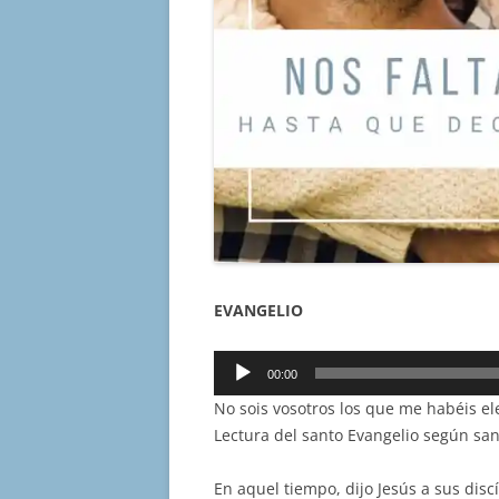
EVANGELIO
Reproductor
00:00
de
No sois vosotros los que me habéis ele
audio
Lectura del santo Evangelio según san
En aquel tiempo, dijo Jesús a sus disc