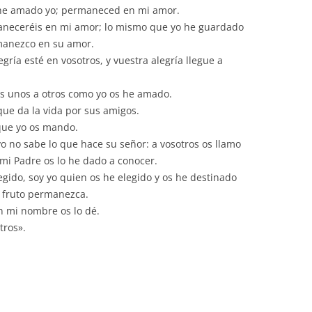
 he amado yo; permaneced en mi amor.
para
neceréis en mi amor; lo mismo que yo he guardado
aumentar
manezco en su amor.
o
ría esté en vosotros, y vuestra alegría llegue a
disminuir
el
s unos a otros como yo os he amado.
volumen.
ue da la vida por sus amigos.
 que yo os mando.
vo no sabe lo que hace su señor: a vosotros os llamo
mi Padre os lo he dado a conocer.
egido, soy yo quien os he elegido y os he destinado
o fruto permanezca.
n mi nombre os lo dé.
tros».