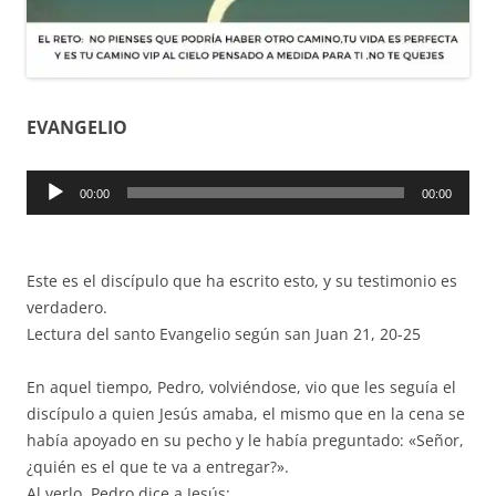
EVANGELIO
Reproductor
00:00
00:00
de
audio
Este es el discípulo que ha escrito esto, y su testimonio es
verdadero.
Lectura del santo Evangelio según san Juan 21, 20-25
En aquel tiempo, Pedro, volviéndose, vio que les seguía el
discípulo a quien Jesús amaba, el mismo que en la cena se
había apoyado en su pecho y le había preguntado: «Señor,
¿quién es el que te va a entregar?».
Al verlo, Pedro dice a Jesús: