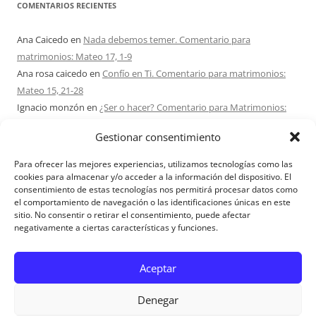
COMENTARIOS RECIENTES
Ana Caicedo
en
Nada debemos temer. Comentario para
matrimonios: Mateo 17, 1-9
Ana rosa caicedo
en
Confío en Ti. Comentario para matrimonios:
Mateo 15, 21-28
Ignacio monzón
en
¿Ser o hacer? Comentario para Matrimonios:
Mateo 15, 1-2. 10-14
Gestionar consentimiento
Maria Asuncion Herrero Mendez
en
¿Ser o hacer? Comentario para
Matrimonios: Mateo 15, 1-2. 10-14
Para ofrecer las mejores experiencias, utilizamos tecnologías como las
Sandra Karina Solomita
en
RETIRO MATRIMONIOS BUENOS AIRES
cookies para almacenar y/o acceder a la información del dispositivo. El
consentimiento de estas tecnologías nos permitirá procesar datos como
7 – 9 AGOSTO 2026
el comportamiento de navegación o las identificaciones únicas en este
sitio. No consentir o retirar el consentimiento, puede afectar
negativamente a ciertas características y funciones.
Aviso Legal
Aceptar
Denegar