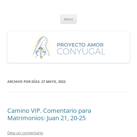
Saltar
al
Proyecto Amor Conyugal
contenido
Un proyecto misionero de María para el Matrimonio y la Familia.
Menú
ARCHIVO POR DÍAS:
27 MAYO, 2023
Camino VIP. Comentario para
Matrimonios: Juan 21, 20-25
Deja un comentario