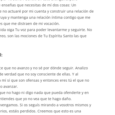
 enseñas que necesitas de mí dos cosas: Un
e no actuaré por mi cuenta y construir una relación de
truya y mantenga una relación íntima contigo que me
ces que me distraen de mi vocación.
uida oiga Tu voz para poder levantarme y seguirte. No
creo, son las mociones de Tu Espíritu Santo las que
l:
e que no avanzo y no sé por dónde seguir. Analizo
de verdad que no soy consciente de ellas. Y al
a mí sí que son ofensas y entonces eres tú el que no
mo avanzar.
 que no hago ni digo nada que pueda ofenderte y en
entiendes que yo no vea que te hago daño.
vengamos. Si os seguís mirando a vosotros mismos y
terios, estáis perdidos. Creemos que esto es una