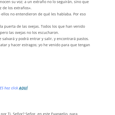
conocen su voz; a un extraño no lo seguirán, sino que
z de los extraños».
 ellos no entendieron de qué les hablaba. Por eso
 la puerta de las ovejas. Todos los que han venido
pero las ovejas no los escucharon.
 salvará y podrá entrar y salir, y encontrará pastos.
matar y hacer estragos; yo he venido para que tengan
ES haz click
AQUÍ
por Ti, Señor? Señor, en este Evangelio, para