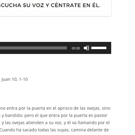
Utiliza
00:00
las
teclas
de
flecha
 Juan 10, 1-10
arriba/abajo
para
aumentar
o
no entra por la puerta en el aprisco de las ovejas, sino
disminuir
n y bandido; pero el que entra por la puerta es pastor
el
, y las ovejas atienden a su voz, y él va llamando por el
volumen.
. Cuando ha sacado todas las suyas, camina delante de