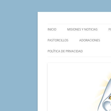
Saltar
al
contenido
Un proyecto misionero de María para el Mat
Proyecto Amor Con
INICIO
MISIONES Y NOTICIAS
F
PASTORCILLOS
ADORACIONES
POLÍTICA DE PRIVACIDAD