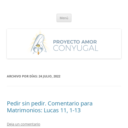
Saltar
al
Proyecto Amor Conyugal
contenido
Un proyecto misionero de María para el Matrimonio y la Familia.
Menú
ARCHIVO POR DÍAS:
24 JULIO, 2022
Pedir sin pedir. Comentario para
Matrimonios: Lucas 11, 1-13
Deja un comentario