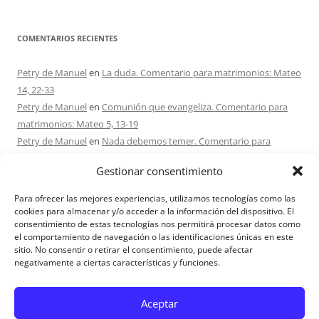
COMENTARIOS RECIENTES
Petry de Manuel
en
La duda. Comentario para matrimonios: Mateo
14, 22-33
Petry de Manuel
en
Comunión que evangeliza. Comentario para
matrimonios: Mateo 5, 13-19
Petry de Manuel
en
Nada debemos temer. Comentario para
matrimonios: Mateo 17, 1-9
Gestionar consentimiento
Ana Caicedo
en
Nada debemos temer. Comentario para
matrimonios: Mateo 17, 1-9
Para ofrecer las mejores experiencias, utilizamos tecnologías como las
Ana rosa caicedo
en
Confío en Ti. Comentario para matrimonios:
cookies para almacenar y/o acceder a la información del dispositivo. El
consentimiento de estas tecnologías nos permitirá procesar datos como
Mateo 15, 21-28
el comportamiento de navegación o las identificaciones únicas en este
sitio. No consentir o retirar el consentimiento, puede afectar
negativamente a ciertas características y funciones.
Aviso Legal
Aceptar