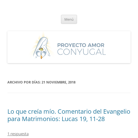
Saltar
al
Proyecto Amor Conyugal
contenido
Un proyecto misionero de María para el Matrimonio y la Familia.
Menú
ARCHIVO POR DÍAS:
21 NOVIEMBRE, 2018
Lo que creía mío. Comentario del Evangelio
para Matrimonios: Lucas 19, 11-28
1 respuesta