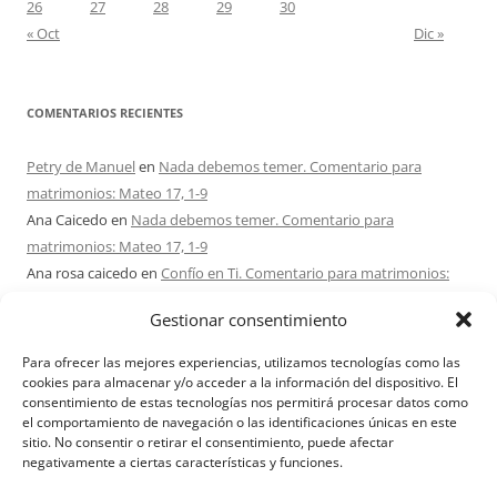
26
27
28
29
30
« Oct
Dic »
COMENTARIOS RECIENTES
Petry de Manuel
en
Nada debemos temer. Comentario para
matrimonios: Mateo 17, 1-9
Ana Caicedo
en
Nada debemos temer. Comentario para
matrimonios: Mateo 17, 1-9
Ana rosa caicedo
en
Confío en Ti. Comentario para matrimonios:
Mateo 15, 21-28
Gestionar consentimiento
Ignacio monzón
en
¿Ser o hacer? Comentario para Matrimonios:
Mateo 15, 1-2. 10-14
Para ofrecer las mejores experiencias, utilizamos tecnologías como las
Maria Asuncion Herrero Mendez
en
¿Ser o hacer? Comentario para
cookies para almacenar y/o acceder a la información del dispositivo. El
consentimiento de estas tecnologías nos permitirá procesar datos como
Matrimonios: Mateo 15, 1-2. 10-14
el comportamiento de navegación o las identificaciones únicas en este
sitio. No consentir o retirar el consentimiento, puede afectar
negativamente a ciertas características y funciones.
Aviso Legal