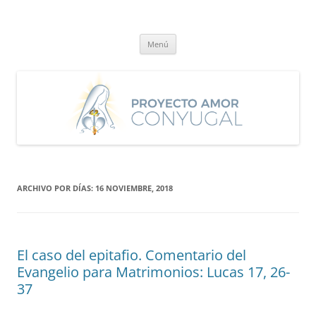
Saltar
al
Proyecto Amor Conyugal
contenido
Un proyecto misionero de María para el Matrimonio y la Familia.
Menú
ARCHIVO POR DÍAS:
16 NOVIEMBRE, 2018
El caso del epitafio. Comentario del
Evangelio para Matrimonios: Lucas 17, 26-
37