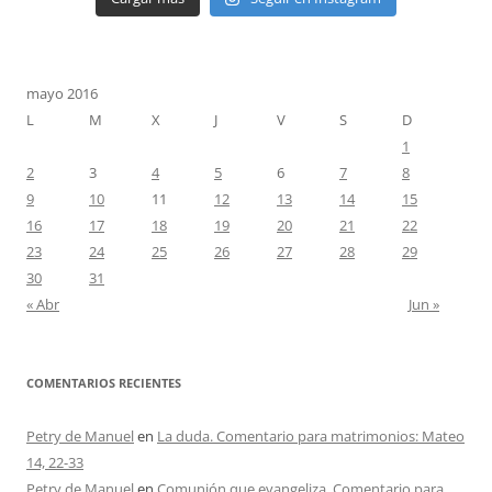
mayo 2016
L
M
X
J
V
S
D
1
2
3
4
5
6
7
8
9
10
11
12
13
14
15
16
17
18
19
20
21
22
23
24
25
26
27
28
29
30
31
« Abr
Jun »
COMENTARIOS RECIENTES
Petry de Manuel
en
La duda. Comentario para matrimonios: Mateo
14, 22-33
Petry de Manuel
en
Comunión que evangeliza. Comentario para