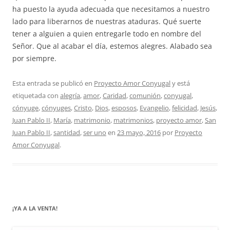
ha puesto la ayuda adecuada que necesitamos a nuestro
lado para liberarnos de nuestras ataduras. Qué suerte
tener a alguien a quien entregarle todo en nombre del
Señor. Que al acabar el día, estemos alegres. Alabado sea
por siempre.
Esta entrada se publicó en
Proyecto Amor Conyugal
y está
etiquetada con
alegría
,
amor
,
Caridad
,
comunión
,
conyugal
,
cónyuge
,
cónyuges
,
Cristo
,
Dios
,
esposos
,
Evangelio
,
felicidad
,
Jesús
,
Juan Pablo II
,
María
,
matrimonio
,
matrimonios
,
proyecto amor
,
San
Juan Pablo II
,
santidad
,
ser uno
en
23 mayo, 2016
por
Proyecto
Amor Conyugal
.
¡YA A LA VENTA!