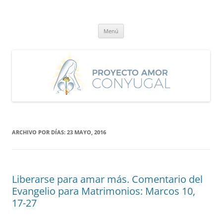
Saltar
al
Proyecto Amor Conyugal
contenido
Un proyecto misionero de María para el Matrimonio y la Familia.
Menú
ARCHIVO POR DÍAS:
23 MAYO, 2016
Liberarse para amar más. Comentario del
Evangelio para Matrimonios: Marcos 10,
17-27