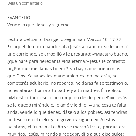
Deja un comentario
EVANGELIO
Vende lo que tienes y sígueme
Lectura del santo Evangelio según san Marcos 10, 17-27
En aquel tiempo, cuando salía Jesús al camino, se le acercó
uno corriendo, se arrodilló y le preguntó: -«Maestro bueno,
¿qué haré para heredar la vida eterna?» Jesús le contestó:
-« ¿Por qué me llamas bueno? No hay nadie bueno más
que Dios. Ya sabes los mandamientos: no matarás, no
cometerás adulterio, no robarás, no darás falso testimonio,
no estafarás, honra a tu padre y a tu madre». Él replicó:
-«Maestro, todo eso lo he cumplido desde pequeño». Jesús
se le quedó mirándolo, lo amó y le dijo: -«Una cosa te falta:
anda, vende lo que tienes, dáselo a los pobres, así tendrás
un tesoro en el cielo, y luego ven y sígueme». A estas
palabras, él frunció el ceño y se marchó triste, porque era
muy rico. Jesús, mirando alrededor, dijo a sus discípulos: