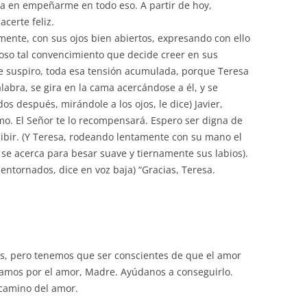
ía en empeñarme en todo eso. A partir de hoy,
certe feliz.
jamente, con sus ojos bien abiertos, expresando con ello
poso tal convencimiento que decide creer en sus
e suspiro, toda esa tensión acumulada, porque Teresa
labra, se gira en la cama acercándose a él, y se
s después, mirándole a los ojos, le dice) Javier,
o. El Señor te lo recompensará. Espero ser digna de
cibir. (Y Teresa, rodeando lentamente con su mano el
a, se acerca para besar suave y tiernamente sus labios).
 entornados, dice en voz baja) “Gracias, Teresa.
tes, pero tenemos que ser conscientes de que el amor
amos por el amor, Madre. Ayúdanos a conseguirlo.
 camino del amor.