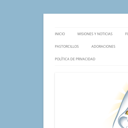
Saltar
al
contenido
Un proyecto misionero de María para el Mat
Proyecto Amor Con
INICIO
MISIONES Y NOTICIAS
F
PASTORCILLOS
ADORACIONES
POLÍTICA DE PRIVACIDAD