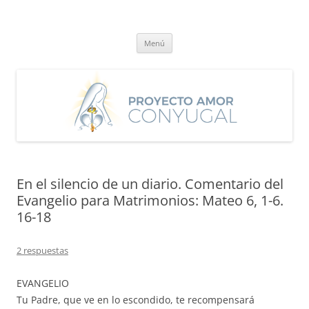
Saltar
al
Proyecto Amor Conyugal
contenido
Un proyecto misionero de María para el Matrimonio y la Familia.
Menú
En el silencio de un diario. Comentario del
Evangelio para Matrimonios: Mateo 6, 1-6.
16-18
2 respuestas
EVANGELIO
Tu Padre, que ve en lo escondido, te recompensará