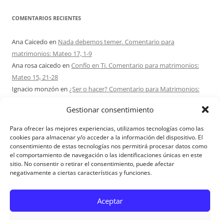
COMENTARIOS RECIENTES
Ana Caicedo
en
Nada debemos temer. Comentario para
matrimonios: Mateo 17, 1-9
Ana rosa caicedo
en
Confío en Ti. Comentario para matrimonios:
Mateo 15, 21-28
Ignacio monzón
en
¿Ser o hacer? Comentario para Matrimonios:
Mateo 15, 1-2. 10-14
Gestionar consentimiento
Maria Asuncion Herrero Mendez
en
¿Ser o hacer? Comentario para
Matrimonios: Mateo 15, 1-2. 10-14
Para ofrecer las mejores experiencias, utilizamos tecnologías como las
Sandra Karina Solomita
en
RETIRO MATRIMONIOS BUENOS AIRES
cookies para almacenar y/o acceder a la información del dispositivo. El
consentimiento de estas tecnologías nos permitirá procesar datos como
7 – 9 AGOSTO 2026
el comportamiento de navegación o las identificaciones únicas en este
sitio. No consentir o retirar el consentimiento, puede afectar
negativamente a ciertas características y funciones.
Aviso Legal
Aceptar