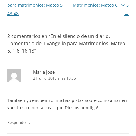
entradas
para matrimonios: Mateo 5,
Matrimonios: Mateo 6, 7-15
43-48
→
2 comentarios en “
En el silencio de un diario.
Comentario del Evangelio para Matrimonios: Mateo
6, 1-6. 16-18
”
Maria Jose
21 junio, 2017 a las 10:35
Tambien yo encuentro muchas pistas sobre como amar en
vuestros comentarios….que Dios os bendiga!!
↓
Responder