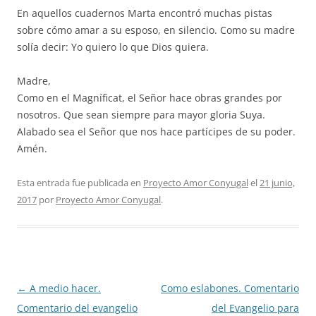
En aquellos cuadernos Marta encontró muchas pistas
sobre cómo amar a su esposo, en silencio. Como su madre
solía decir: Yo quiero lo que Dios quiera.
Madre,
Como en el Magníficat, el Señor hace obras grandes por
nosotros. Que sean siempre para mayor gloria Suya.
Alabado sea el Señor que nos hace partícipes de su poder.
Amén.
Esta entrada fue publicada en
Proyecto Amor Conyugal
el
21 junio,
2017
por
Proyecto Amor Conyugal
.
Navegación
←
A medio hacer.
Como eslabones. Comentario
de
Comentario del evangelio
del Evangelio para