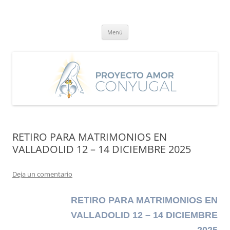
Saltar
al
Proyecto Amor Conyugal
contenido
Un proyecto misionero de María para el Matrimonio y la Familia.
Menú
RETIRO PARA MATRIMONIOS EN
VALLADOLID 12 – 14 DICIEMBRE 2025
Deja un comentario
RETIRO PARA MATRIMONIOS
EN
VALLADOLID 12 – 14 DICIEMBRE
2025