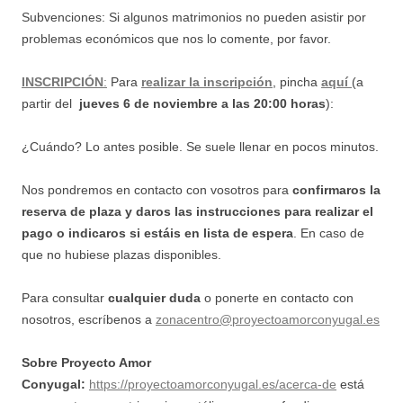
Subvenciones: Si algunos matrimonios no pueden asistir por
problemas económicos que nos lo comente, por favor.
INSCRIPCIÓN
:
Para
realizar la inscripción
, pincha
aquí
(a
partir del
jueves 6 de noviembre a las 20:00 horas
):
¿Cuándo? Lo antes posible. Se suele llenar en pocos minutos.
Nos pondremos en contacto con vosotros para
confirmaros la
reserva de plaza y daros las instrucciones para realizar el
pago
o indicaros si estáis en lista de espera
. En caso de
que no hubiese plazas disponibles.
Para consultar
cualquier duda
o ponerte en contacto con
nosotros, escríbenos a
zonacentro@proyectoamorconyugal.es
Sobre Proyecto Amor
Conyugal:
https://proyectoamorconyugal.es/acerca-de
está