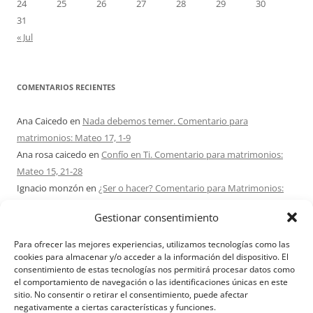
24
25
26
27
28
29
30
31
« Jul
COMENTARIOS RECIENTES
Ana Caicedo
en
Nada debemos temer. Comentario para
matrimonios: Mateo 17, 1-9
Ana rosa caicedo
en
Confío en Ti. Comentario para matrimonios:
Mateo 15, 21-28
Ignacio monzón
en
¿Ser o hacer? Comentario para Matrimonios:
Mateo 15, 1-2. 10-14
Gestionar consentimiento
Maria Asuncion Herrero Mendez
en
¿Ser o hacer? Comentario para
Matrimonios: Mateo 15, 1-2. 10-14
Para ofrecer las mejores experiencias, utilizamos tecnologías como las
Sandra Karina Solomita
en
RETIRO MATRIMONIOS BUENOS AIRES
cookies para almacenar y/o acceder a la información del dispositivo. El
consentimiento de estas tecnologías nos permitirá procesar datos como
7 – 9 AGOSTO 2026
el comportamiento de navegación o las identificaciones únicas en este
sitio. No consentir o retirar el consentimiento, puede afectar
negativamente a ciertas características y funciones.