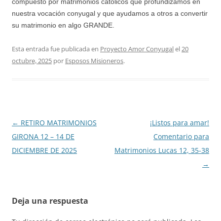
compuesto por matrimonios católicos que profundizamos en
nuestra vocación conyugal y que ayudamos a otros a convertir
su matrimonio en algo GRANDE.
Esta entrada fue publicada en
Proyecto Amor Conyugal
el
20
octubre, 2025
por
Esposos Misioneros
.
Navegación
←
RETIRO MATRIMONIOS
¡Listos para amar!
de
GIRONA 12 – 14 DE
Comentario para
entradas
DICIEMBRE DE 2025
Matrimonios Lucas 12, 35-38
→
Deja una respuesta