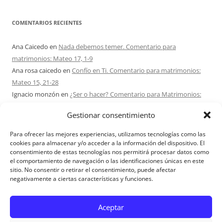
COMENTARIOS RECIENTES
Ana Caicedo
en
Nada debemos temer. Comentario para
matrimonios: Mateo 17, 1-9
Ana rosa caicedo
en
Confío en Ti. Comentario para matrimonios:
Mateo 15, 21-28
Ignacio monzón
en
¿Ser o hacer? Comentario para Matrimonios:
Mateo 15, 1-2. 10-14
Gestionar consentimiento
Maria Asuncion Herrero Mendez
en
¿Ser o hacer? Comentario para
Matrimonios: Mateo 15, 1-2. 10-14
Para ofrecer las mejores experiencias, utilizamos tecnologías como las
Sandra Karina Solomita
en
RETIRO MATRIMONIOS BUENOS AIRES
cookies para almacenar y/o acceder a la información del dispositivo. El
consentimiento de estas tecnologías nos permitirá procesar datos como
7 – 9 AGOSTO 2026
el comportamiento de navegación o las identificaciones únicas en este
sitio. No consentir o retirar el consentimiento, puede afectar
negativamente a ciertas características y funciones.
Aviso Legal
Aceptar