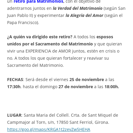
un
retiro para Matrimonios
,
con el objetivo de
adentrarnos juntos en
la Verdad del Matrimonio
(según San
Juan Pablo II) y experimentar
la Alegría del Amor
(según el
Papa Francisco).
¿A quién va dirigido este retiro?
A todos los
esposos
unidos por el Sacramento del Matrimonio
y que quieran
vivir una EXPERIENCIA de AMOR juntos, estén en crisis o
no. A todos los que quieran fortalecer y reavivar su
Sacramento del Matrimonio.
FECHAS
: Será desde el viernes
25 de noviembre
a las
17:30h
. hasta el domingo
27 de noviembre
a las
18:00h
.
LUGAR
: Santa Maria del Collell. Crta. de Sant Miquel de
Campmajor al Torn, s/n, 17850 Sant Ferriol, Girona.
https://goo.gl/maps/KRGA1t2zevZw5HEHA