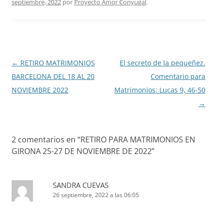
septiembre, 2022
por
Proyecto Amor Conyugal
.
Navegación
←
RETIRO MATRIMONIOS
El secreto de la pequeñez.
de
BARCELONA DEL 18 AL 20
Comentario para
entradas
NOVIEMBRE 2022
Matrimonios: Lucas 9, 46-50
→
2 comentarios en “
RETIRO PARA MATRIMONIOS EN
GIRONA 25-27 DE NOVIEMBRE DE 2022
”
SANDRA CUEVAS
26 septiembre, 2022 a las 06:05