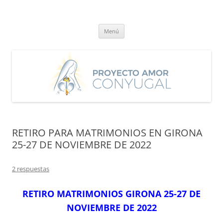
Saltar
al
Proyecto Amor Conyugal
contenido
Un proyecto misionero de María para el Matrimonio y la Familia.
Menú
RETIRO PARA MATRIMONIOS EN GIRONA
25-27 DE NOVIEMBRE DE 2022
2 respuestas
RETIRO MATRIMONIOS GIRONA 25-27 DE
NOVIEMBRE DE 2022