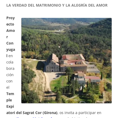
LA VERDAD DEL MATRIMONIO Y LA ALEGRÍA DEL AMOR
Proy
ecto
Amo
r
Con
yuga
l
en
cola
bora
ción
con
el
Tem
ple
Expi
atori del Sagrat Cor (Girona)
, os invita a participar en