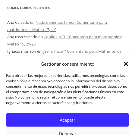
COMENTARIOS RECIENTES
Ana Caicedo
en
Nada debemos temer. Comentario para
matrimonios: Mateo 17, 1-9
Ana rosa caicedo
en
Confío en Ti. Comentario para matrimonios:
Mateo 15, 21-28
Ignacio monzón
en
¿Ser o hacer? Comentario para Matrimonios:
Mateo 15, 1-2. 10-14
Gestionar consentimiento
Maria Asuncion Herrero Mendez
en
¿Ser o hacer? Comentario para
Matrimonios: Mateo 15, 1-2. 10-14
Para ofrecer las mejores experiencias, utilizamos tecnologías como las
Sandra Karina Solomita
en
RETIRO MATRIMONIOS BUENOS AIRES
cookies para almacenar y/o acceder a la información del dispositivo. El
consentimiento de estas tecnologías nos permitirá procesar datos como
7 – 9 AGOSTO 2026
el comportamiento de navegación o las identificaciones únicas en este
sitio. No consentir o retirar el consentimiento, puede afectar
negativamente a ciertas características y funciones.
Aviso Legal
Aceptar
Denegar