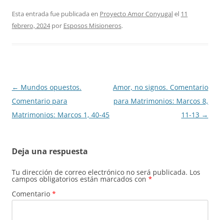
Esta entrada fue publicada en
Proyecto Amor Conyugal
el
11
febrero, 2024
por
Esposos Misioneros
.
Navegación
←
Mundos opuestos.
Amor, no signos. Comentario
de
Comentario para
para Matrimonios: Marcos 8,
entradas
Matrimonios: Marcos 1, 40-45
11-13
→
Deja una respuesta
Tu dirección de correo electrónico no será publicada.
Los
campos obligatorios están marcados con
*
Comentario
*