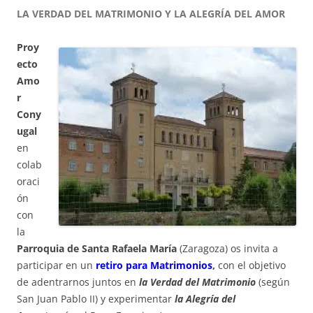
LA VERDAD DEL MATRIMONIO Y LA ALEGRÍA DEL AMOR
Proy
ecto
Amo
r
Cony
ugal
en
colab
oraci
ón
con
la
Parroquia de Santa Rafaela María
(Zaragoza) os invita a
participar en un
retiro para Matrimonios
,
con el objetivo
de adentrarnos juntos en
la Verdad del Matrimonio
(según
San Juan Pablo II) y experimentar
la Alegría del