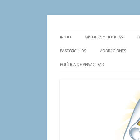
Saltar
al
contenido
Un proyecto misionero de María para el Mat
Proyecto Amor Con
INICIO
MISIONES Y NOTICIAS
F
PASTORCILLOS
ADORACIONES
POLÍTICA DE PRIVACIDAD