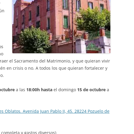
y
ún
os
no
aer el Sacramento del Matrimonio, y que quieran vivir
 en crisis o no. A todos los que quieran fortalecer y
o.
octubre
a las
18:00h hasta
el domingo
15 de octubre
a
es Oblatos. Avenida Juan Pablo II, 45. 28224 Pozuelo de
n completa y gastos diversos)