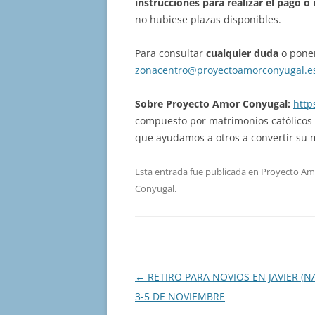
instrucciones para realizar el pago
o 
no hubiese plazas disponibles.
Para consultar
cualquier duda
o poner
zonacentro@proyectoamorconyugal.e
Sobre Proyecto Amor Conyugal:
http
compuesto por matrimonios católicos
que ayudamos a otros a convertir su
Esta entrada fue publicada en
Proyecto Am
Conyugal
.
Navegación
←
RETIRO PARA NOVIOS EN JAVIER (N
de
3-5 DE NOVIEMBRE