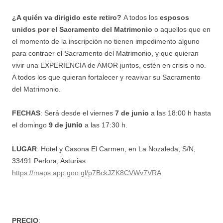
¿A quién va dirigido este retiro?
A todos los
esposos
unidos por el Sacramento del Matrimonio
o aquellos que en
el momento de la inscripción no tienen impedimento alguno
para contraer el Sacramento del Matrimonio, y que quieran
vivir una EXPERIENCIA de AMOR juntos, estén en crisis o no.
A todos los que quieran fortalecer y reavivar su Sacramento
del Matrimonio.
FECHAS
: Será desde el viernes
7 de junio
a las 18:00 h hasta
junio
el domingo
9 de
a las 17:30 h.
LUGAR
: Hotel y Casona El Carmen, en La Nozaleda, S/N,
33491 Perlora, Asturias.
https://maps.app.goo.gl/p7BckJZK8CVWv7VRA
PRECIO
: