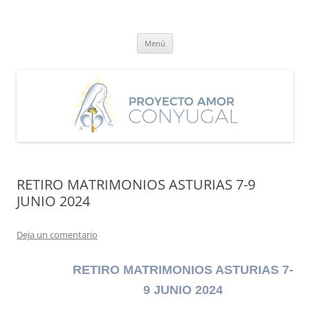
Saltar
al
Proyecto Amor Conyugal
contenido
Un proyecto misionero de María para el Matrimonio y la Familia.
Menú
RETIRO MATRIMONIOS ASTURIAS 7-9
JUNIO 2024
Deja un comentario
RETIRO MATRIMONIOS ASTURIAS 7-
9 JUNIO 2024