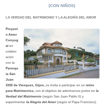
(CON NIÑOS)
LA VERDAD DEL MATRIMONIO Y LA ALEGRÍA DEL AMOR
Proyect
o Amor
Conyug
al
en
colabor
ación
con la
Parroqu
ia San
Juan
XXIII de Viesques, Gijon
,
os invita a participar en un
retiro
para Matrimonios,
con el objetivo de adentrarnos juntos en
la
Verdad del Matrimonio
(según San Juan Pablo II) y
experimentar
la Alegría del Amor
(según el Papa Francisco).