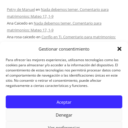
Petry de Manuel
en
Nada debemos temer. Comentario para
matrimonios: Mateo 17, 1-9
Ana Caicedo
en
Nada debemos temer. Comentario para
matrimonios: Mateo 17, 1-9
Ana rosa caicedo
en
Confío en Ti. Comentario para matrimonios:
Mateo 15, 21-28
Gestionar consentimiento
Ignacio monzón
en
¿Ser o hacer? Comentario para Matrimonios:
Mateo 15, 1-2. 10-14
Para ofrecer las mejores experiencias, utilizamos tecnologías como las
Maria Asuncion Herrero Mendez
en
¿Ser o hacer? Comentario para
cookies para almacenar y/o acceder a la información del dispositivo. El
consentimiento de estas tecnologías nos permitirá procesar datos como
Matrimonios: Mateo 15, 1-2. 10-14
el comportamiento de navegación o las identificaciones únicas en este
sitio. No consentir o retirar el consentimiento, puede afectar
negativamente a ciertas características y funciones.
Aviso Legal
Aceptar
Denegar
Ver preferencias