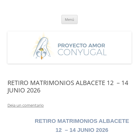
Saltar
al
Proyecto Amor Conyugal
contenido
Un proyecto misionero de María para el Matrimonio y la Familia.
Menú
RETIRO MATRIMONIOS ALBACETE 12 – 14
JUNIO 2026
Deja un comentario
RETIRO MATRIMONIOS ALBACETE
12 – 14 JUNIO 2026