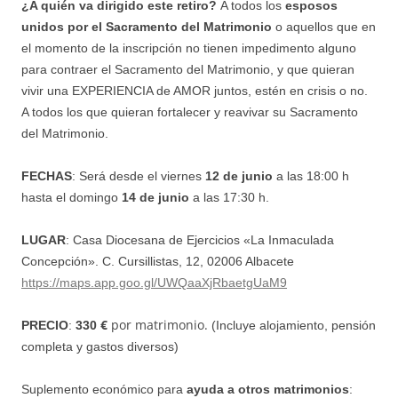
¿A quién va dirigido este retiro?
A todos los
esposos
unidos por el Sacramento del Matrimonio
o aquellos que en
el momento de la inscripción no tienen impedimento alguno
para contraer el Sacramento del Matrimonio, y que quieran
vivir una EXPERIENCIA de AMOR juntos, estén en crisis o no.
A todos los que quieran fortalecer y reavivar su Sacramento
del Matrimonio.
FECHAS
: Será desde el viernes
12 de junio
a las 18:00 h
hasta el domingo
14 de junio
a las 17:30 h.
LUGAR
: Casa Diocesana de Ejercicios «La Inmaculada
Concepción».
C. Cursillistas, 12, 02006 Albacete
https://maps.app.goo.gl/UWQaaXjRbaetgUaM9
€
por matrimonio.
PRECIO
:
330
(Incluye alojamiento, pensión
completa y gastos diversos)
Suplemento económico para
ayuda a otros matrimonios
: