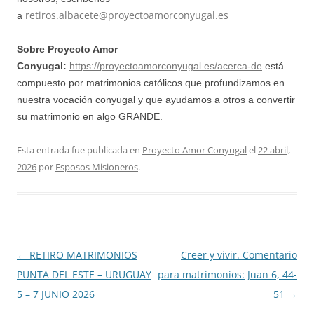
retiros.albacete@proyectoamorconyugal.es
a
Sobre Proyecto Amor
Conyugal:
https://proyectoamorconyugal.es/acerca-de
está
compuesto por matrimonios católicos que profundizamos en
nuestra vocación conyugal y que ayudamos a otros a convertir
su matrimonio en algo GRANDE.
Esta entrada fue publicada en
Proyecto Amor Conyugal
el
22 abril,
2026
por
Esposos Misioneros
.
Navegación
←
RETIRO MATRIMONIOS
Creer y vivir. Comentario
de
PUNTA DEL ESTE – URUGUAY
para matrimonios: Juan 6, 44-
entradas
5 – 7 JUNIO 2026
51
→