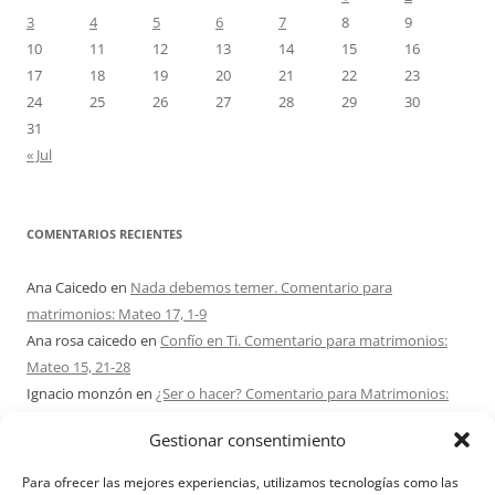
3
4
5
6
7
8
9
10
11
12
13
14
15
16
17
18
19
20
21
22
23
24
25
26
27
28
29
30
31
« Jul
COMENTARIOS RECIENTES
Ana Caicedo
en
Nada debemos temer. Comentario para
matrimonios: Mateo 17, 1-9
Ana rosa caicedo
en
Confío en Ti. Comentario para matrimonios:
Mateo 15, 21-28
Ignacio monzón
en
¿Ser o hacer? Comentario para Matrimonios:
Mateo 15, 1-2. 10-14
Gestionar consentimiento
Maria Asuncion Herrero Mendez
en
¿Ser o hacer? Comentario para
Matrimonios: Mateo 15, 1-2. 10-14
Para ofrecer las mejores experiencias, utilizamos tecnologías como las