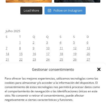
Load More
Follow on Instagram
Julho 2025
S
T
Q
Q
S
S
D
1
2
3
4
5
6
7
8
9
10
11
12
13
14
15
16
17
18
19
20
21
22
23
24
25
26
27
28
29
30
31
Gestionar consentimiento
« Jun
Ago »
Para ofrecer las mejores experiencias, utilizamos tecnologías como las
cookies para almacenar y/o acceder a la información del dispositivo. El
consentimiento de estas tecnologías nos permitirá procesar datos como
COMENTÁRIOS RECENTES
el comportamiento de navegación o las identificaciones únicas en este
sitio. No consentir o retirar el consentimiento, puede afectar
negativamente a ciertas características y funciones.
Aviso Legal