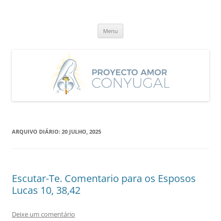
Saltar
para
Proyecto Amor Conyugal
o
Un proyecto misionero de María para el Matrimonio y la Familia.
conteúdo
Menu
ARQUIVO DIÁRIO:
20 JULHO, 2025
Escutar-Te. Comentario para os Esposos
Lucas 10, 38,42
Deixe um comentário