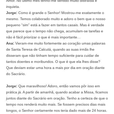
Amor. No último mês tenho-me sentido muito distraída e
inquieta.
Jorge:
Como é grande o Senhor! Mostrou-me exatamente o
mesmo. Temos colaborado muito e adoro o bem que o nosso
pequeno “sim” está a fazer em tantos casais. Mas é verdade
que parece que o tempo não chega, acumulam-se tarefas e
não é fácil priorizar o que é mais importante…
Ana:
Vieram-me muito fortemente ao coração umas palavras
de Santa Teresa de Calcutá, quando as suas irmãs lhe
disseram que não tinham tempo suficiente para cuidar de
tantos doentes e moribundos. O que é que ela lhes disse?
Que deviam estar uma hora a mais por dia em oração diante
do Sacrário.
Jorge:
Que maravilhoso! Adoro, então vamos pôr isso em
prática já. A partir de amanhã, quando acabar a Missa, ficamos
juntos diante do Sacrário em oração. Tenho a certeza de que o
tempo nos renderá muito mais. Se fossem precisos dias mais
longos, o Senhor certamente nos teria dado mais de 24 horas.