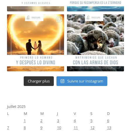
Charger plus
Suivre sur Instagram
juillet 2025
L
M
M
J
V
S
D
1
2
3
4
5
6
7
8
9
10
11
12
13