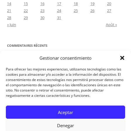
14
15
16
17
18
19
20
21
22
23
24
25
26
27
28
29
30
31
« Juin
Août »
COMMENTAIRES RÉCENTS
Gestionar consentimiento
Proyecto Amor Conyugal
dans
Contre toute attente. Commentaire
pour les époux : Luc 12, 8-12
Para ofrecer las mejores experiencias, utilizamos tecnologías como las
Manuel Miralles
dans
Contre toute attente. Commentaire pour les
cookies para almacenar y/o acceder a la información del dispositivo. El
consentimiento de estas tecnologías nos permitirá procesar datos como
époux : Luc 12, 8-12
el comportamiento de navegación o las identificaciones únicas en este
sitio. No consentir o retirar el consentimiento, puede afectar
negativamente a ciertas características y funciones.
Aviso Legal
Aceptar
Denegar