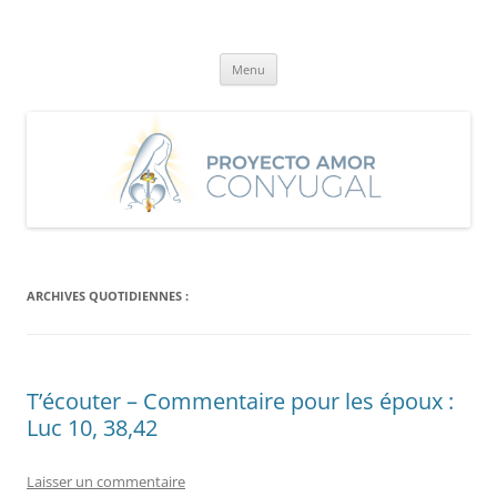
Aller
au
Proyecto Amor Conyugal
contenu
Un proyecto misionero de María para el Matrimonio y la Familia.
Menu
ARCHIVES QUOTIDIENNES :
T’écouter – Commentaire pour les époux :
Luc 10, 38,42
Laisser un commentaire