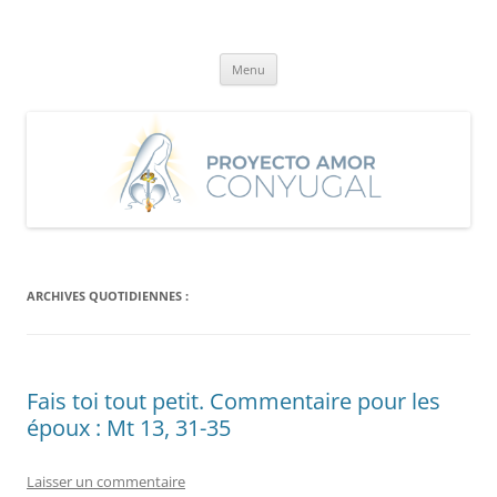
Aller
au
Proyecto Amor Conyugal
contenu
Un proyecto misionero de María para el Matrimonio y la Familia.
Menu
ARCHIVES QUOTIDIENNES :
Fais toi tout petit. Commentaire pour les
époux : Mt 13, 31-35
Laisser un commentaire