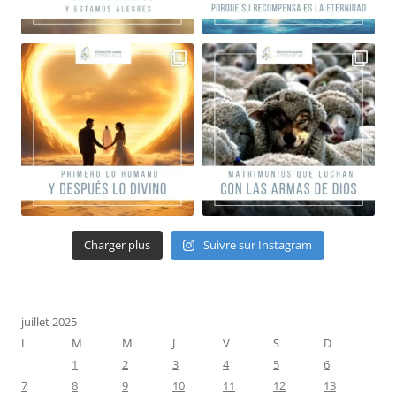
Charger plus
Suivre sur Instagram
juillet 2025
L
M
M
J
V
S
D
1
2
3
4
5
6
7
8
9
10
11
12
13