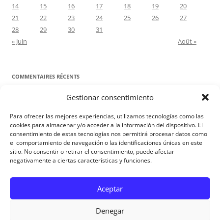
14
15
16
17
18
19
20
21
22
23
24
25
26
27
28
29
30
31
« Juin
Août »
COMMENTAIRES RÉCENTS
Gestionar consentimiento
Proyecto Amor Conyugal
dans
Contre toute attente. Commentaire
pour les époux : Luc 12, 8-12
Para ofrecer las mejores experiencias, utilizamos tecnologías como las
Manuel Miralles
dans
Contre toute attente. Commentaire pour les
cookies para almacenar y/o acceder a la información del dispositivo. El
consentimiento de estas tecnologías nos permitirá procesar datos como
époux : Luc 12, 8-12
el comportamiento de navegación o las identificaciones únicas en este
sitio. No consentir o retirar el consentimiento, puede afectar
negativamente a ciertas características y funciones.
Aviso Legal
Aceptar
Denegar