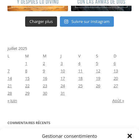
Charger plus
Suivre sur Instagram
juillet 2025
L
M
M
J
V
S
D
1
2
3
4
5
6
7
8
9
10
11
12
13
14
15
16
17
18
19
20
21
22
23
24
25
26
27
28
29
30
31
« Juin
Août »
COMMENTAIRES RÉCENTS
Gestionar consentimiento
Proyecto Amor Conyugal
dans
Contre toute attente. Commentaire