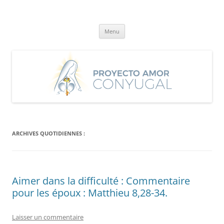
Aller
au
Proyecto Amor Conyugal
contenu
Un proyecto misionero de María para el Matrimonio y la Familia.
Menu
ARCHIVES QUOTIDIENNES :
Aimer dans la difficulté : Commentaire
pour les époux : Matthieu 8,28-34.
Laisser un commentaire