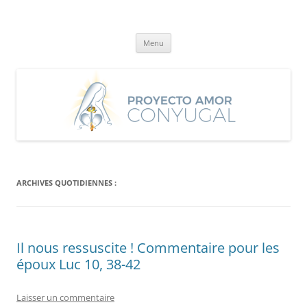
Aller
au
Proyecto Amor Conyugal
contenu
Un proyecto misionero de María para el Matrimonio y la Familia.
Menu
ARCHIVES QUOTIDIENNES :
Il nous ressuscite ! Commentaire pour les
époux Luc 10, 38-42
Laisser un commentaire