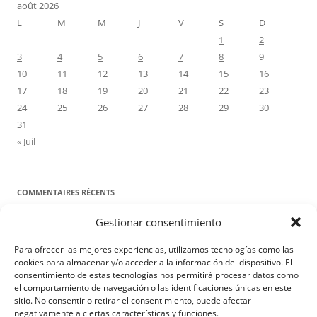
août 2026
L
M
M
J
V
S
D
1
2
3
4
5
6
7
8
9
10
11
12
13
14
15
16
17
18
19
20
21
22
23
24
25
26
27
28
29
30
31
« Juil
COMMENTAIRES RÉCENTS
Gestionar consentimiento
Proyecto Amor Conyugal
dans
Contre toute attente. Commentaire
pour les époux : Luc 12, 8-12
Para ofrecer las mejores experiencias, utilizamos tecnologías como las
Manuel Miralles
dans
Contre toute attente. Commentaire pour les
cookies para almacenar y/o acceder a la información del dispositivo. El
consentimiento de estas tecnologías nos permitirá procesar datos como
époux : Luc 12, 8-12
el comportamiento de navegación o las identificaciones únicas en este
sitio. No consentir o retirar el consentimiento, puede afectar
negativamente a ciertas características y funciones.