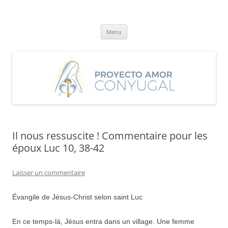
Aller
au
Proyecto Amor Conyugal
contenu
Un proyecto misionero de María para el Matrimonio y la Familia.
Menu
Il nous ressuscite ! Commentaire pour les
époux Luc 10, 38-42
Laisser un commentaire
Évangile de Jésus-Christ selon saint Luc
En ce temps-là, Jésus entra dans un village. Une femme