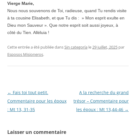
Vierge Marie,
Nous nous souvenons de Toi, radieuse, quand Tu rendis visite
à ta cousine Elisabeth, et que Tu dis : » Mon esprit exulte en
Dieu mon Sauveur ». Que notre esprit soit aussi joyeux, à
côté du Tien. Alléluia !
Cette entrée a été publiée dans
Sin categoría
le
29 juillet, 2025
par
Esposos Misioneros
.
Navigation
←
Fais toi tout petit.
A la recherche du grand
des
Commentaire pour les époux
trésor – Commentaire pour
articles
: Mt 13, 31-35
les époux : Mt 13,44-46
→
Laisser un commentaire