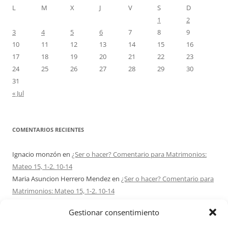
L
M
X
J
V
S
D
1
2
3
4
5
6
7
8
9
10
11
12
13
14
15
16
17
18
19
20
21
22
23
24
25
26
27
28
29
30
31
« Jul
COMENTARIOS RECIENTES
Ignacio monzón
en
¿Ser o hacer? Comentario para Matrimonios:
Mateo 15, 1-2. 10-14
Maria Asuncion Herrero Mendez
en
¿Ser o hacer? Comentario para
Matrimonios: Mateo 15, 1-2. 10-14
Sandra Karina Solomita
en
RETIRO MATRIMONIOS BUENOS AIRES
Gestionar consentimiento
7 – 9 AGOSTO 2026
Ezio Vendrame
en
Acudid siempre al Señor. Comentario para