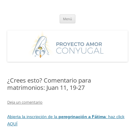
Saltar
al
Proyecto Amor Conyugal
contenido
Un proyecto misionero de María para el Matrimonio y la Familia.
Menú
¿Crees esto? Comentario para
matrimonios: Juan 11, 19-27
Deja un comentario
Abierta la inscripción de la
peregrinación a Fátima
: haz click
AQUÍ