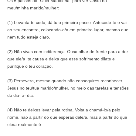
Os 5 passos da “Guia Madalena” para ver Cristo no
meu/minha marido/mulher:
(1) Levanta-te cedo, dá tu o primeiro passo. Antecede-te e vai
ao seu encontro, colocando-o/a em primeiro lugar, mesmo que
nem tudo esteja claro.
(2) Não vivas com indiferença. Ousa olhar de frente para a dor
que ele/a te causa e deixa que esse sofrimento dilate e
purifique o teu coração.
(3) Persevera, mesmo quando não conseguires reconhecer
Jesus no teu/tua marido/mulher, no meio das tarefas e tensões
do dia- a- dia.
(4) Não te deixes levar pela rotina. Volta a chamá-lo/a pelo
nome, não a partir do que esperas dele/a, mas a partir do que
ele/a realmente é.