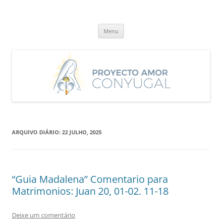
Saltar
para
Proyecto Amor Conyugal
o
Un proyecto misionero de María para el Matrimonio y la Familia.
conteúdo
Menu
ARQUIVO DIÁRIO:
22 JULHO, 2025
“Guia Madalena” Comentario para
Matrimonios: Juan 20, 01-02. 11-18
Deixe um comentário