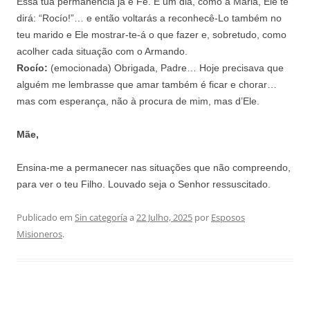
Essa tua permanência já é Fé. E um dia, como a Maria, Ele te
dirá: “Rocío!”… e então voltarás a reconhecê-Lo também no
teu marido e Ele mostrar-te-á o que fazer e, sobretudo, como
acolher cada situação com o Armando.
Rocío:
(emocionada) Obrigada, Padre… Hoje precisava que
alguém me lembrasse que amar também é ficar e chorar…
mas com esperança, não à procura de mim, mas d’Ele.
Mãe,
Ensina-me a permanecer nas situações que não compreendo,
para ver o teu Filho. Louvado seja o Senhor ressuscitado.
Publicado em
Sin categoría
a
22 Julho, 2025
por
Esposos
Misioneros
.