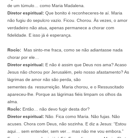
de um túmulo… como Maria Madalena.
Diretor espiritual:
Que bonito é reconheceres-te aí. Maria
não fugiu do sepulcro vazio. Ficou. Chorou. Às vezes, o amor
verdadeiro não atua, apenas permanece a chorar com
fidelidade. E isso já é esperança.
Rocío:
Mas sinto-me fraca, como se não adiantasse nada
chorar por ele…
Diretor espiritual:
E não é assim que Deus nos ama? Acaso
Jesus não chorou por Jerusalém, pelo nosso afastamento? As
lágrimas de amor não são perda, são
sementes da ressurreição. Maria chorou, e o Ressuscitado
apareceu-lhe. Porque as lágrimas fiéis limpam os olhos da
alma.
RocÍo:
Então… não devo fugir desta dor?
Diretor espiritual:
Não. Fica como Maria. Não fujas. Não
acuses. Chora com Deus, não sozinha. E diz a Jesus: “Estou
aqui… sem entender, sem ver… mas não me vou embora.”