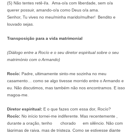
(5) Não tentes retê-l/a. Ama-o/a com liberdade, sem o/a
querer possuir, amando-o/a como Deus o/a ama.
Senhor, Tu vives no meu/minha marido/mulher! Bendito e
louvado sejas.
Transposição para a vida matrimonial
(Diálogo entre a Rocío e o seu diretor espiritual sobre o seu
matrimónio com o Armando)
Rocío:
Padre, ultimamente sinto-me sozinha no meu
casamento… como se algo tivesse morrido entre o Armando e
eu. Não discutimos, mas também não nos encontramos. E isso
magoa-me.
Diretor espiritual:
E o que fazes com essa dor, Rocío?
Rocío:
No início tornei-me indiferente. Mas recentemente ,
durante a oração, tenho chorado em silêncio. Não com
lágrimas de raiva, mas de tristeza. Como se estivesse diante