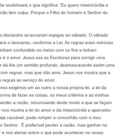
e soubésseis o que significa: ‘Eu quero misericórdia e
ue não têm culpa. Porque o Filho do homem é Senhor do
s discípulos arrancaram espigas ao sábado. O sábado
ara o descanso, conforme a Lei. As regras eram estrictas
 Tinham confundido os meios com os fins e tinham
 é o amor. Jesus usa as Escrituras para corrigir uma
ular dá-lhe um sentido profundo, desmascarando assim uma
e com regras, mas que não ama. Jesus nos mostra que a
s regras ao serviço do amor.
s exigimos um ao outro a nossa própria lei, a lei da
orma de fazer as coisas, os meus critérios e as minhas
 perder a razão, renunciando deste modo a que se façam
 nos mostra a lei do amor e da misericórdia e apercebo-
seja razoável, pode romper a comunhão com o meu
o Senhor. É preferível perder a razão, mas ganhar no
 e nos alertar sobre o que pode acontecer no nosso