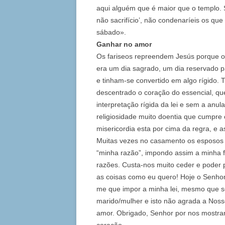
aqui alguém que é maior que o templo. S
não sacrifício’, não condenaríeis os q
sábado».
Ganhar no amor
Os fariseos repreendem Jesús porque o
era um dia sagrado, um dia reservado p
e tinham-se convertido em algo rígido.
descentrado o coração do essencial, que
interpretação rígida da lei e sem a an
religiosidade muito doentia que cumpr
misericordia esta por cima da regra, e a
Muitas vezes no casamento os esposos no
“minha razão”, impondo assim a minha f
razões. Custa-nos muito ceder e poder
as coisas como eu quero! Hoje o Senhor
me que impor a minha lei, mesmo que 
marido/mulher e isto não agrada a Noss
amor. Obrigado, Senhor por nos mostrar