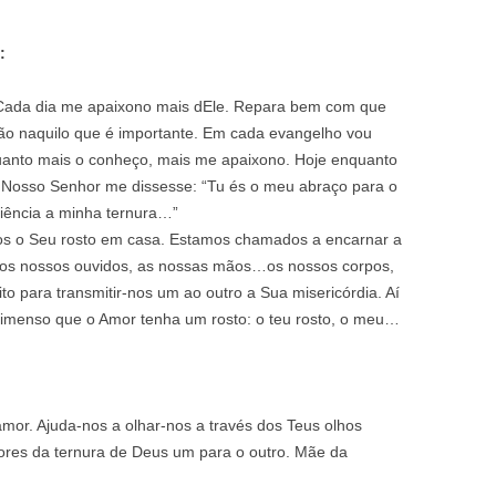
:
Cada dia me apaixono mais dEle. Repara bem com que
ção naquilo que é importante. Em cada evangelho vou
anto mais o conheço, mais me apaixono. Hoje enquanto
e Nosso Senhor me dissesse: “Tu és o meu abraço para o
ciência a minha ternura…”
mos o Seu rosto em casa. Estamos chamados a encarnar a
, os nossos ouvidos, as nossas mãos…os nossos corpos,
to para transmitir-nos um ao outro a Sua misericórdia. Aí
 imenso que o Amor tenha um rosto: o teu rosto, o meu…
 amor. Ajuda-nos a olhar-nos a través dos Teus olhos
ores da ternura de Deus um para o outro. Mãe da