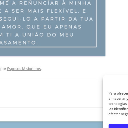
por
Esposos Misioneros
.
Para ofrecer
almacenar y/
tecnologías
las identifi
afectar nega