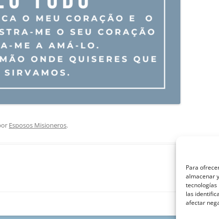
or
Esposos Misioneros
.
Para ofrecer
almacenar y/
tecnologías
las identifi
afectar nega