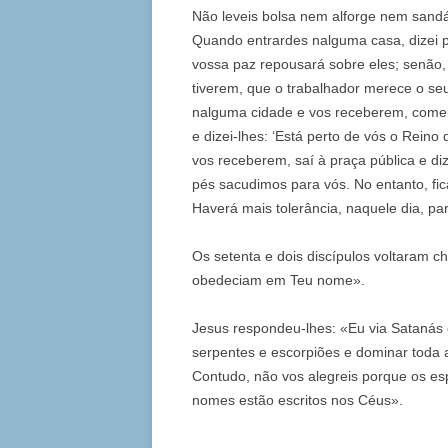
Não leveis bolsa nem alforge nem sand
Quando entrardes nalguma casa, dizei pr
vossa paz repousará sobre eles; senão, 
tiverem, que o trabalhador merece o se
nalguma cidade e vos receberem, comei
e dizei-lhes: ‘Está perto de vós o Rei
vos receberem, saí à praça pública e di
pés sacudimos para vós. No entanto, fic
Haverá mais tolerância, naquele dia, p
Os setenta e dois discípulos voltaram c
obedeciam em Teu nome».
Jesus respondeu-lhes: «Eu via Satanás 
serpentes e escorpiões e dominar toda 
Contudo, não vos alegreis porque os es
nomes estão escritos nos Céus».