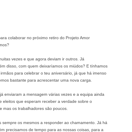
para colaborar no próximo retiro do Projeto Amor
rmos?
uitas vezes e que agora deviam ir outros. Já
lém disso, com quem deixaríamos os miúdos? E tínhamos
rmãos para celebrar o teu aniversário, já que há imenso
emos bastante para acrescentar uma nova carga.
já enviaram a mensagem várias vezes e a equipa ainda
de eleitos que esperam receber a verdade sobre o
e mas os trabalhadores são poucos.
s sempre os mesmos a responder ao chamamento. Já há
ém precisamos de tempo para as nossas coisas, para a