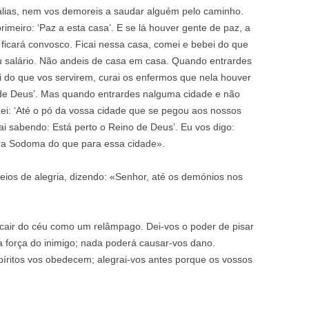
álias, nem vos demoreis a saudar alguém pelo caminho.
imeiro: ‘Paz a esta casa’. E se lá houver gente de paz, a
ficará convosco. Ficai nessa casa, comei e bebei do que
u salário. Não andeis de casa em casa. Quando entrardes
 do que vos servirem, curai os enfermos que nela houver
no de Deus’. Mas quando entrardes nalguma cidade e não
zei: ‘Até o pó da vossa cidade que se pegou aos nossos
ai sabendo: Está perto o Reino de Deus’. Eu vos digo:
ara Sodoma do que para essa cidade».
heios de alegria, dizendo: «Senhor, até os demónios nos
cair do céu como um relâmpago. Dei-vos o poder de pisar
a força do inimigo; nada poderá causar-vos dano.
píritos vos obedecem; alegrai-vos antes porque os vossos