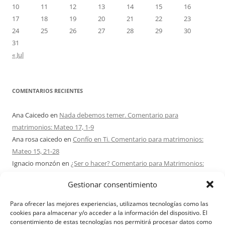
10
11
12
13
14
15
16
17
18
19
20
21
22
23
24
25
26
27
28
29
30
31
« Jul
COMENTARIOS RECIENTES
Ana Caicedo
en
Nada debemos temer. Comentario para
matrimonios: Mateo 17, 1-9
Ana rosa caicedo
en
Confío en Ti. Comentario para matrimonios:
Mateo 15, 21-28
Ignacio monzón
en
¿Ser o hacer? Comentario para Matrimonios:
Mateo 15, 1-2. 10-14
Gestionar consentimiento
Maria Asuncion Herrero Mendez
en
¿Ser o hacer? Comentario para
Matrimonios: Mateo 15, 1-2. 10-14
Para ofrecer las mejores experiencias, utilizamos tecnologías como las
Sandra Karina Solomita
en
RETIRO MATRIMONIOS BUENOS AIRES
cookies para almacenar y/o acceder a la información del dispositivo. El
consentimiento de estas tecnologías nos permitirá procesar datos como
7 – 9 AGOSTO 2026