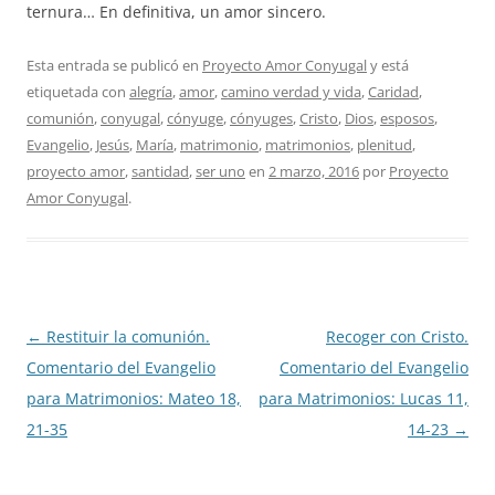
ternura… En definitiva, un amor sincero.
Esta entrada se publicó en
Proyecto Amor Conyugal
y está
etiquetada con
alegría
,
amor
,
camino verdad y vida
,
Caridad
,
comunión
,
conyugal
,
cónyuge
,
cónyuges
,
Cristo
,
Dios
,
esposos
,
Evangelio
,
Jesús
,
María
,
matrimonio
,
matrimonios
,
plenitud
,
proyecto amor
,
santidad
,
ser uno
en
2 marzo, 2016
por
Proyecto
Amor Conyugal
.
Navegación
←
Restituir la comunión.
Recoger con Cristo.
de
Comentario del Evangelio
Comentario del Evangelio
entradas
para Matrimonios: Mateo 18,
para Matrimonios: Lucas 11,
21-35
14-23
→