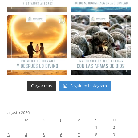
Cargar más
Seguir en Instagram
agosto 2026
L
M
X
J
V
S
D
1
2
3
4
5
6
7
8
9