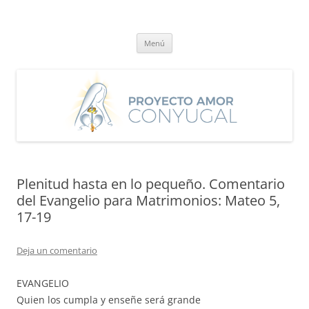
Saltar
al
Proyecto Amor Conyugal
contenido
Un proyecto misionero de María para el Matrimonio y la Familia.
Menú
Plenitud hasta en lo pequeño. Comentario
del Evangelio para Matrimonios: Mateo 5,
17-19
Deja un comentario
EVANGELIO
Quien los cumpla y enseñe será grande