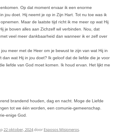
nnenkomen. Op dat moment ervaar ik een enorme
 jou doet. Hij neemt je op in Zijn Hart. Tot nu toe was ik
e opnemen. Maar de laatste tijd richt ik me meer op wat Hij
Hij je boven alles aan Zichzelf wil verbinden. Nou, dat
met veel meer dankbaarheid dan wanneer ik er zelf over
jou meer met de Heer om je bewust te zijn van wat Hij in
t dan wat Hij in jou doet? Ik geloof dat de liefde die je voor
t die liefde van God moet komen. Ik houd ervan. Het lijkt me
urend brandend houden, dag en nacht. Moge de Liefde
ringen tot we één worden, een comunie-gemeenschap.
rie-enige God.
op
22 oktober, 2024
door
Esposos Misioneros
.