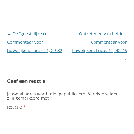
Berichtnavigatie
←
De “geestelijke cel”.
Ontketenen van liefdes.
Commentaar voor
Commentaar voor
huwelijken: Lucas 11, 29-32
huwelijken: Lucas 11, 42-46
→
Geef een reactie
Je e-mailadres wordt niet gepubliceerd.
Vereiste velden
zijn gemarkeerd met
*
Reactie
*