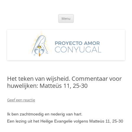
Ga
naar
Proyecto Amor Conyugal
de
Un proyecto misionero de María para el Matrimonio y la Familia.
inhoud
Menu
Het teken van wijsheid. Commentaar voor
huwelijken: Matteüs 11, 25-30
Geef een reactie
Ik ben zachtmoedig en nederig van hart.
Een lezing uit het Heilige Evangelie volgens Matteüs 11, 25-30