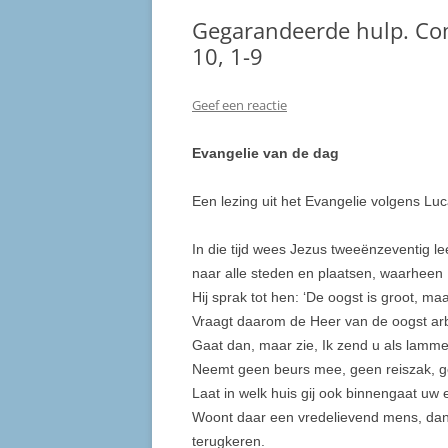
Gegarandeerde hulp. Co
10, 1-9
Geef een reactie
Evangelie van de dag
Een lezing uit het Evangelie volgens Luc
In die tijd wees Jezus tweeënzeventig le
naar alle steden en plaatsen, waarheen 
Hij sprak tot hen: ‘De oogst is groot, ma
Vraagt daarom de Heer van de oogst arb
Gaat dan, maar zie, Ik zend u als lamm
Neemt geen beurs mee, geen reiszak, g
Laat in welk huis gij ook binnengaat uw e
Woont daar een vredelievend mens, dan z
terugkeren.