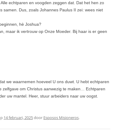
. Alle echtparen en voogden zeggen dat. Dat het hen zo
eis samen. Dus, zoals Johannes Paulus II zei: wees niet
beginnen, hè Joshua?
an, maar ik vertrouw op Onze Moeder. Bij haar is er geen
dat we waarnemen hoeveel U ons duwt. U hebt echtparen
dse zelfgave om Christus aanwezig te maken… Echtparen
nder uw mantel. Heer, stuur arbeiders naar uw oogst.
op
14 februari, 2025
door
Esposos Misioneros
.