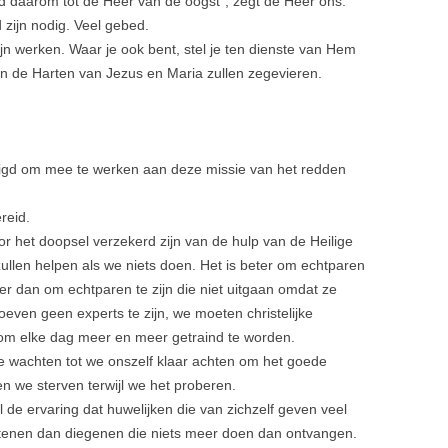
Bid daarom tot de Heer van de oogst”, zegt de Heer ons.
ijn nodig. Veel gebed.
 Zijn werken. Waar je ook bent, stel je ten dienste van Hem
. En de Harten van Jezus en Maria zullen zegevieren.
igd om mee te werken aan deze missie van het redden
reid.
or het doopsel verzekerd zijn van de hulp van de Heilige
zullen helpen als we niets doen. Het is beter om echtparen
er dan om echtparen te zijn die niet uitgaan omdat ze
ven geen experts te zijn, we moeten christelijke
 om elke dag meer en meer getraind te worden.
 we wachten tot we onszelf klaar achten om het goede
en we sterven terwijl we het proberen.
 de ervaring dat huwelijken die van zichzelf geven veel
istenen dan diegenen die niets meer doen dan ontvangen.