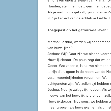
en ons ten dienste stellen van Maria. “
Handen, stemmen, getuigen… en gebed z
Als je niet in ons gelooft, geloof dan in
in Zijn Project van de echtelijke Liefde
Toegepast op het getrouwde leven:
Martha: Joshua, worden wij aangemoed
van huwelijken?
Joshua: Wij? Daar zijn we niet op voorbe
Huwelijksleraar: De paus zegt dat we do
Geest. Wat zeker is, is dat we niemand 
te zijn die uitgaan in de naam van de He
verantwoordelijkheden verzuimen. We hoe
echtgenoten zijn. We zullen tijd hebben
Joshua: Nou, je zult gelijk hebben. Als
nieuws van het huwelijk te brengen, zull
Huwelijksleraar: Trouwens, we hebben al
meer groeien als huwelijken en als chr