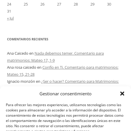
24
25
26
27
28
29
30
31
« Jul
COMENTARIOS RECIENTES
Ana Caicedo
en
Nada debemos temer. Comentario para
matrimonios: Mateo 17, 1-9
Ana rosa caicedo
en
Confío en Ti. Comentario para matrimonios:
Mateo 15, 21-28
Ignacio monzón
en
¿Ser o hacer? Comentario para Matrimonios:
Mateo 15, 1-2. 10-14
Gestionar consentimiento
Maria Asuncion Herrero Mendez
en
¿Ser o hacer? Comentario para
Matrimonios: Mateo 15, 1-2. 10-14
Para ofrecer las mejores experiencias, utilizamos tecnologías como las
Sandra Karina Solomita
en
RETIRO MATRIMONIOS BUENOS AIRES
cookies para almacenar y/o acceder a la información del dispositivo. El
consentimiento de estas tecnologías nos permitirá procesar datos como
7 – 9 AGOSTO 2026
el comportamiento de navegación o las identificaciones únicas en este
sitio. No consentir o retirar el consentimiento, puede afectar