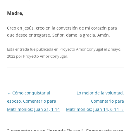
Madre,
Creo en Jesús, creo en la conversión de mi corazón para
que desee entregarse. Señor, dame la gracia. Amén.
Esta entrada fue publicada en
Proyecto Amor Conyugal
el
2 mayo,
2022
por
Proyecto Amor Conyugal
.
Navegación
←
Cómo conquistar al
Lo mejor de la voluntad.
de
esposo. Comentario para
Comentario para
entradas
Matrimonios: Juan 21, 1-14
Matrimonios: Juan 14, 6-14
→
2 comentarios en “
Jornada “loveal”. Comentario para