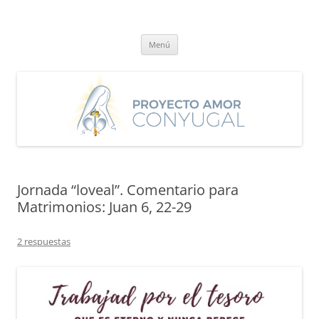
Saltar
al
Proyecto Amor Conyugal
contenido
Un proyecto misionero de María para el Matrimonio y la Familia.
Menú
Jornada “loveal”. Comentario para
Matrimonios: Juan 6, 22-29
2 respuestas