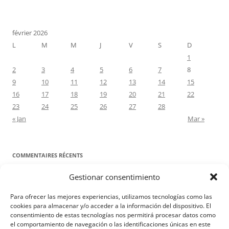
février 2026
L
M
M
J
V
S
D
1
2
3
4
5
6
7
8
9
10
11
12
13
14
15
16
17
18
19
20
21
22
23
24
25
26
27
28
« Jan
Mar »
COMMENTAIRES RÉCENTS
Gestionar consentimiento
Proyecto Amor Conyugal
dans
Contre toute attente. Commentaire
pour les époux : Luc 12, 8-12
Para ofrecer las mejores experiencias, utilizamos tecnologías como las
Manuel Miralles
dans
Contre toute attente. Commentaire pour les
cookies para almacenar y/o acceder a la información del dispositivo. El
consentimiento de estas tecnologías nos permitirá procesar datos como
époux : Luc 12, 8-12
el comportamiento de navegación o las identificaciones únicas en este