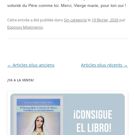
volonté du Père comme toi. Merci, Vierge marie, pour ton oui !
Cette entrée a été publiée dans
Sin categoría
le
19 février, 2026
par
Esposos Misioneros
.
Navigation
←
Articles plus anciens
Articles plus récents
→
des
¡YA A LA VENTA!
articles