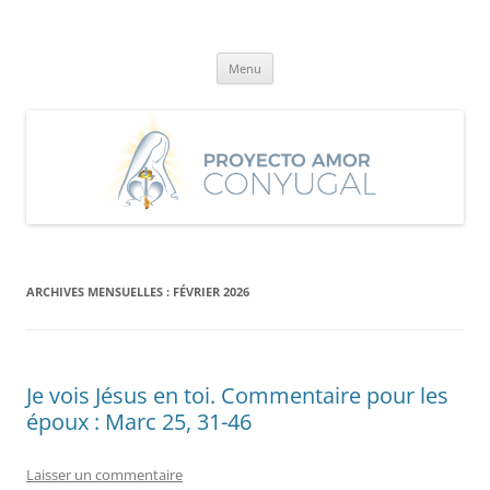
Aller
au
Proyecto Amor Conyugal
contenu
Un proyecto misionero de María para el Matrimonio y la Familia.
Menu
ARCHIVES MENSUELLES :
FÉVRIER 2026
Je vois Jésus en toi. Commentaire pour les
époux : Marc 25, 31-46
Laisser un commentaire