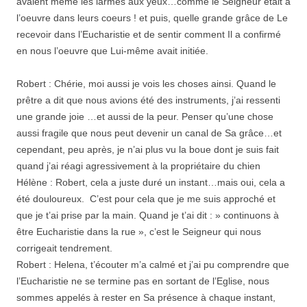
avaient même les larmes aux yeux…comme le Seigneur était à
l’oeuvre dans leurs coeurs ! et puis, quelle grande grâce de Le
recevoir dans l’Eucharistie et de sentir comment Il a confirmé
en nous l’oeuvre que Lui-même avait initiée.
Robert : Chérie, moi aussi je vois les choses ainsi. Quand le
prêtre a dit que nous avions été des instruments, j’ai ressenti
une grande joie …et aussi de la peur. Penser qu’une chose
aussi fragile que nous peut devenir un canal de Sa grâce…et
cependant, peu après, je n’ai plus vu la boue dont je suis fait
quand j’ai réagi agressivement à la propriétaire du chien
Hélène : Robert, cela a juste duré un instant…mais oui, cela a
été douloureux. C’est pour cela que je me suis approché et
que je t’ai prise par la main. Quand je t’ai dit : » continuons à
être Eucharistie dans la rue », c’est le Seigneur qui nous
corrigeait tendrement.
Robert : Helena, t’écouter m’a calmé et j’ai pu comprendre que
l’Eucharistie ne se termine pas en sortant de l’Eglise, nous
sommes appelés à rester en Sa présence à chaque instant,