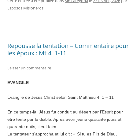
Cette entrée a été publiée dans
Sin categoría
le
23 février, 2026
par
Esposos Misioneros
.
Repousse la tentation – Commentaire pour
les époux : Mt 4, 1-11
Laisser un commentaire
EVANGILE
Évangile de Jésus Christ selon Saint Matthieu 4, 1 – 11
En ce temps-là, Jésus fut conduit au désert par l’Esprit pour
être tenté par le diable. Après avoir jeûné quarante jours et
quarante nuits, il eut faim.
Le tentateur s’approcha et lui dit : « Si tu es Fils de Dieu,