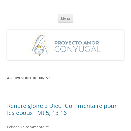
Aller
au
Proyecto Amor Conyugal
contenu
Un proyecto misionero de María para el Matrimonio y la Familia.
Menu
ARCHIVES QUOTIDIENNES :
Rendre gloire à Dieu- Commentaire pour
les époux : Mt 5, 13-16
Laisser un commentaire