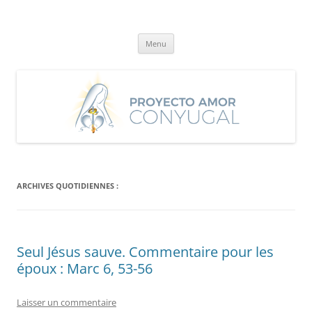
Aller
au
Proyecto Amor Conyugal
contenu
Un proyecto misionero de María para el Matrimonio y la Familia.
Menu
ARCHIVES QUOTIDIENNES :
Seul Jésus sauve. Commentaire pour les
époux : Marc 6, 53-56
Laisser un commentaire