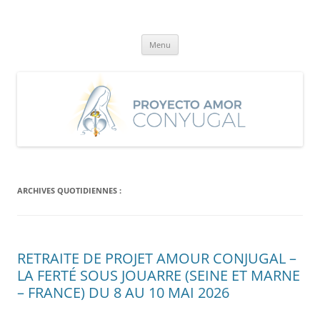
Aller
au
Proyecto Amor Conyugal
contenu
Un proyecto misionero de María para el Matrimonio y la Familia.
Menu
ARCHIVES QUOTIDIENNES :
RETRAITE DE PROJET AMOUR CONJUGAL –
LA FERTÉ SOUS JOUARRE (SEINE ET MARNE
– FRANCE) DU 8 AU 10 MAI 2026