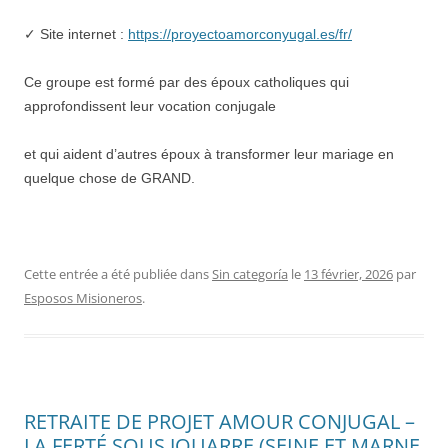
✓ Site internet :
https://proyectoamorconyugal.es/fr/
Ce groupe est formé par des époux catholiques qui
approfondissent leur vocation conjugale
et qui aident d’autres époux à transformer leur mariage en
quelque chose de GRAND.
Cette entrée a été publiée dans
Sin categoría
le
13 février, 2026
par
Esposos Misioneros
.
RETRAITE DE PROJET AMOUR CONJUGAL –
LA FERTÉ SOUS JOUARRE (SEINE ET MARNE