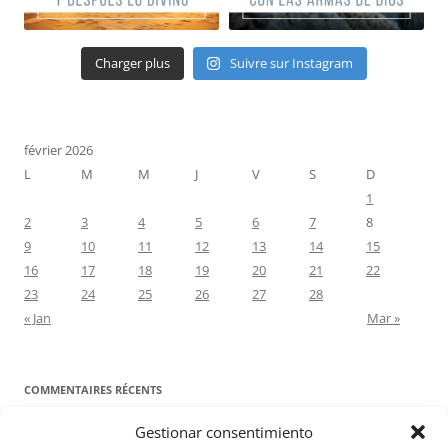
Charger plus
Suivre sur Instagram
février 2026
L
M
M
J
V
S
D
1
2
3
4
5
6
7
8
9
10
11
12
13
14
15
16
17
18
19
20
21
22
23
24
25
26
27
28
« Jan
Mar »
COMMENTAIRES RÉCENTS
Gestionar consentimiento
Proyecto Amor Conyugal
dans
Contre toute attente. Commentaire