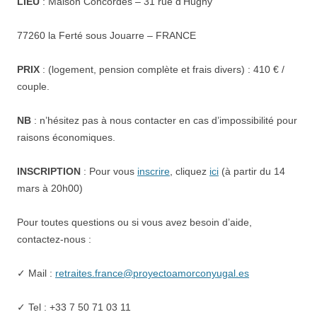
LIEU
: Maison Concordes – 31 rue d’Hugny
77260 la Ferté sous Jouarre – FRANCE
PRIX
: (logement, pension complète et frais divers) : 410 € /
couple.
NB
: n’hésitez pas à nous contacter en cas d’impossibilité pour
raisons économiques.
INSCRIPTION
: Pour vous
inscrire
, cliquez
ici
(à partir du 14
mars à 20h00)
Pour toutes questions ou si vous avez besoin d’aide,
contactez-nous :
✓ Mail :
retraites.france@proyectoamorconyugal.es
✓ Tel : +33 7 50 71 03 11