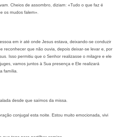
avam. Cheios de assombro, diziam: «Tudo o que faz é
ue os mudos falem».
pessoa em ir até onde Jesus estava, deixando-se conduzir
ue reconhecer que não ouvia, depois deixar-se levar e, por
sus. Isso permitiu que o Senhor realizasse o milagre e ele
juges, vamos juntos à Sua presença e Ele realizará
 família.
calada desde que saímos da missa.
oração conjugal esta noite. Estou muito emocionada, vivi