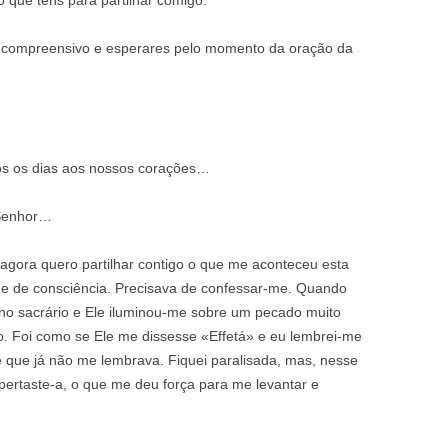
o que tens para partilhar comigo.
o compreensivo e esperares pelo momento da oração da
dos os dias aos nossos corações…
 Senhor…
gora quero partilhar contigo o que me aconteceu esta
me de consciência. Precisava de confessar-me. Quando
 no sacrário e Ele iluminou-me sobre um pecado muito
ão. Foi como se Ele me dissesse «Effetá» e eu lembrei-me
e que já não me lembrava. Fiquei paralisada, mas, nesse
ertaste-a, o que me deu força para me levantar e