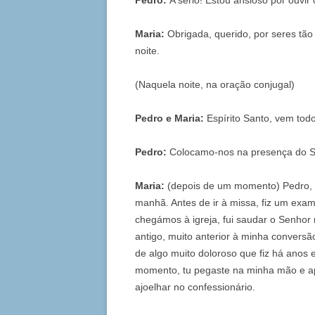
Pedro:
A sério! Estou ansioso por ouvir 
Maria:
Obrigada, querido, por seres tã
noite.
(Naquela noite, na oração conjugal)
Pedro e Maria:
Espírito Santo, vem to
Pedro:
Colocamo-nos na presença do
Maria:
(depois de um momento) Pedro, a
manhã. Antes de ir à missa, fiz um exa
chegámos à igreja, fui saudar o Senhor
antigo, muito anterior à minha convers
de algo muito doloroso que fiz há anos 
momento, tu pegaste na minha mão e ap
ajoelhar no confessionário.