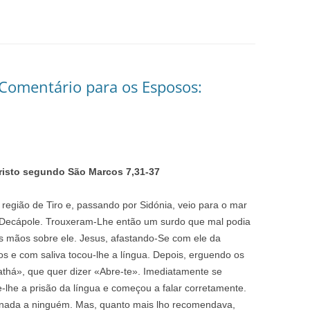
Comentário para os Esposos:
risto segundo São Marcos
7,31-37
região de Tiro e, passando por Sidónia, veio para o mar
 da Decápole. Trouxeram-Lhe então um surdo que mal podia
s mãos sobre ele. Jesus, afastando-Se com ele da
s e com saliva tocou-lhe a língua. Depois, erguendo os
fathá», que quer dizer «Abre-te». Imediatamente se
-lhe a prisão da língua e começou a falar corretamente.
ada a ninguém. Mas, quanto mais lho recomendava,