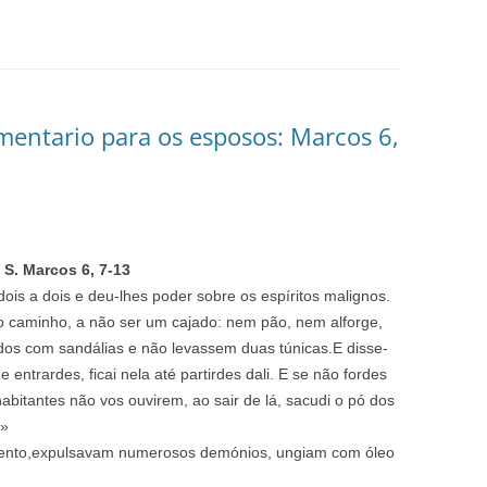
entario para os esposos: Marcos 6,
S. Marcos 6, 7-13
is a dois e deu-lhes poder sobre os espíritos malignos.
 caminho, a não ser um cajado: nem pão, nem alforge,
dos com sandálias e não levassem duas túnicas.E disse-
ntrardes, ficai nela até partirdes dali. E se não fordes
abitantes não vos ouvirem, ao sair de lá, sacudi o pó dos
.»
mento,expulsavam numerosos demónios, ungiam com óleo