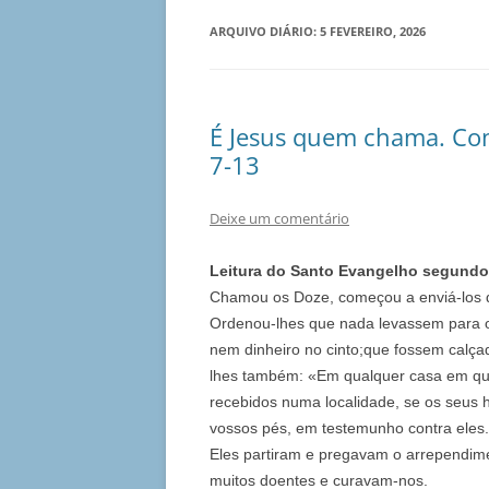
ARQUIVO DIÁRIO:
5 FEVEREIRO, 2026
É Jesus quem chama. Com
7-13
Deixe um comentário
Leitura do Santo Evangelho segundo 
Chamou os Doze, começou a enviá-los do
Ordenou-lhes que nada levassem para o
nem dinheiro no cinto;que fossem calça
lhes também: «Em qualquer casa em que e
recebidos numa localidade, se os seus h
vossos pés, em testemunho contra eles
Eles partiram e pregavam o arrependi
muitos doentes e curavam-nos.