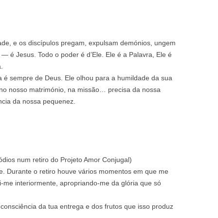
ade, e os discípulos pregam, expulsam demónios, ungem
 é Jesus. Todo o poder é d’Ele. Ele é a Palavra, Ele é
.
va é sempre de Deus. Ele olhou para a humildade da sua
 no nosso matrimónio, na missão… precisa da nossa
ência da nossa pequenez.
ódios num retiro do Projeto Amor Conjugal)
e. Durante o retiro houve vários momentos em que me
ci-me interiormente, apropriando‑me da glória que só
consciência da tua entrega e dos frutos que isso produz