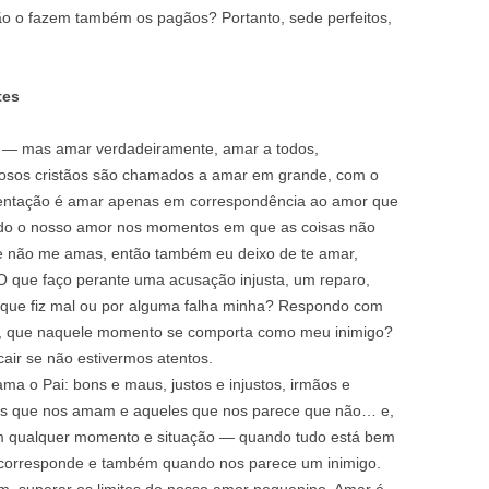
Não o fazem também os pagãos? Portanto, sede perfeitos,
tes
r — mas amar verdadeiramente, amar a todos,
osos cristãos são chamados a amar em grande, com o
tentação é amar apenas em correspondência ao amor que
ndo o nosso amor nos momentos em que as coisas não
e não me amas, então também eu deixo de te amar,
 que faço perante uma acusação injusta, um reparo,
que fiz mal ou por alguma falha minha? Respondo com
ge, que naquele momento se comporta como meu inimigo?
air se não estivermos atentos.
 o Pai: bons e maus, justos e injustos, irmãos e
os que nos amam e aqueles que nos parece que não… e,
em qualquer momento e situação — quando tudo está bem
corresponde e também quando nos parece um inimigo.