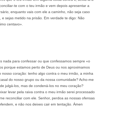
reconciliar-te com o teu irmão e vem depois apresentar a
ersário, enquanto vais com ele a caminho, não seja caso
a, e sejas metido na prisão. Em verdade te digo: Não
timo centavo».
s nada para confessar ou que confessamos sempre «o
os porque estamos perto de Deus ou nos aproximamos
 nosso coração: tenho algo contra o meu irmão, a minha
m casal do nosso grupo ou da nossa comunidade? Acho-me
o de julgá-los, mas de condená-los no meu coração?
ixar levar pela raiva contra o meu irmão serei processado
me reconciliar com ele. Senhor, perdoa as nossas ofensas
fendem, e não nos deixes cair em tentação. Ámen