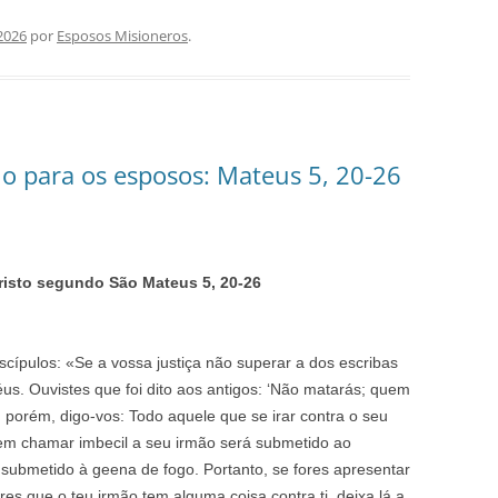
 2026
por
Esposos Misioneros
.
io para os esposos: Mateus 5, 20-26
risto segundo São Mateus
5, 20-26
cípulos: «Se a vossa justiça não superar a dos escribas
éus. Ouvistes que foi dito aos antigos: ‘Não matarás; quem
 porém, digo-vos: Todo aquele que se irar contra o seu
em chamar imbecil a seu irmão será submetido ao
 submetido à geena de fogo. Portanto, se fores apresentar
dares que o teu irmão tem alguma coisa contra ti, deixa lá a