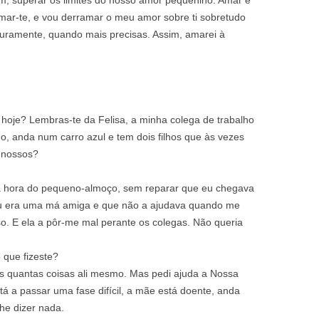
im, superar os limites do nosso amor pequenino. Amar é
amar-te, e vou derramar o meu amor sobre ti sobretudo
ramente, quando mais precisas. Assim, amarei à
hoje? Lembras-te da Felisa, a minha colega de trabalho
, anda num carro azul e tem dois filhos que às vezes
s nossos?
 à hora do pequeno-almoço, sem reparar que eu chegava
e eu era uma má amiga e que não a ajudava quando me
o. E ela a pôr-me mal perante os colegas. Não queria
 que fizeste?
s quantas coisas ali mesmo. Mas pedi ajuda a Nossa
á a passar uma fase difícil, a mãe está doente, anda
he dizer nada.