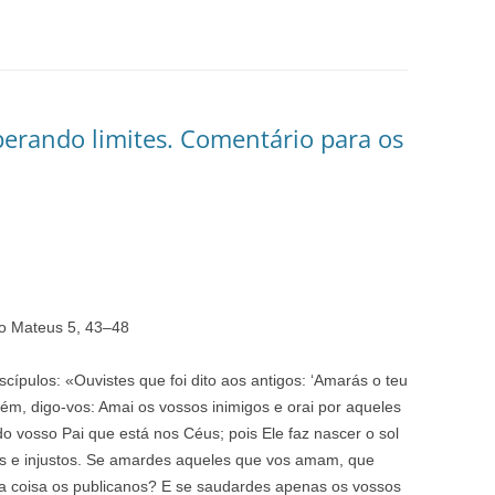
perando limites. Comentário para os
ão Mateus 5,
43
–
48
cípulos: «Ouvistes que foi dito aos antigos: ‘Amarás o teu
rém, digo-vos: Amai os vossos inimigos e orai por aqueles
o vosso Pai que está nos Céus; pois Ele faz nascer o sol
os e injustos. Se amardes aqueles que vos amam, que
 coisa os publicanos? E se saudardes apenas os vossos