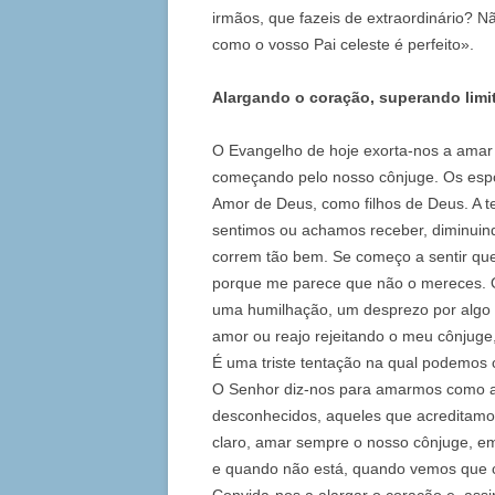
irmãos, que fazeis de extraordinário? 
como o vosso Pai celeste é perfeito».
Alargando o coração, superando limi
O Evangelho de hoje exorta-nos a ama
começando pelo nosso cônjuge. Os esp
Amor de Deus, como filhos de Deus. A 
sentimos ou achamos receber, diminui
correm tão bem. Se começo a sentir qu
porque me parece que não o mereces. O
uma humilhação, um desprezo por algo 
amor ou reajo rejeitando o meu cônju
É uma triste tentação na qual podemos c
O Senhor diz-nos para amarmos como ama
desconhecidos, aqueles que acreditam
claro, amar sempre o nosso cônjuge, 
e quando não está, quando vemos que 