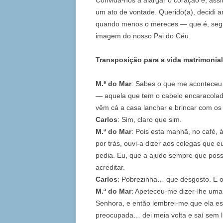
Convida-nos a alargar o coração e, ass
um ato de vontade. Querido(a), decidi 
quando menos o mereces — que é, segu
imagem do nosso Pai do Céu.
Transposição para a vida matrimonial
M.ª do Mar
: Sabes o que me aconteceu 
— aquela que tem o cabelo encaracolado
vêm cá a casa lanchar e brincar com o
Carlos
: Sim, claro que sim.
M.ª do Mar
: Pois esta manhã, no café,
por trás, ouvi-a dizer aos colegas qu
pedia. Eu, que a ajudo sempre que poss
acreditar.
Carlos
: Pobrezinha… que desgosto. E o
M.ª do Mar
: Apeteceu-me dizer-lhe uma
Senhora, e então lembrei-me que ela est
preocupada… dei meia volta e saí sem l