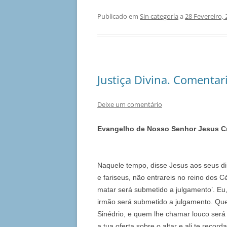
Publicado em
Sin categoría
a
28 Fevereiro,
Justiça Divina. Comentar
Deixe um comentário
Evangelho de Nosso Senhor Jesus C
Naquele tempo, disse Jesus aos seus dis
e fariseus, não entrareis no reino dos C
matar será submetido a julgamento’. Eu,
irmão será submetido a julgamento. Qu
Sinédrio, e quem lhe chamar louco será
a tua oferta sobre o altar e ali te recor