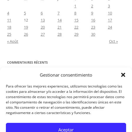
1
2
3
4
5
6
7
8
9
10
11
12
13
14
15
16
17
18
19
20
21
22
23
24
25
26
27
28
29
30
« Août
Oct »
COMMENTAIRES RÉCENTS
Gestionar consentimiento
Proyecto Amor Conyugal
dans
Contre toute attente. Commentaire
pour les époux : Luc 12, 8-12
Para ofrecer las mejores experiencias, utilizamos tecnologías como las
Manuel Miralles
dans
Contre toute attente. Commentaire pour les
cookies para almacenar y/o acceder a la información del dispositivo. El
consentimiento de estas tecnologías nos permitirá procesar datos como
époux : Luc 12, 8-12
el comportamiento de navegación o las identificaciones únicas en este
sitio. No consentir o retirar el consentimiento, puede afectar
negativamente a ciertas características y funciones.
Aviso Legal
Aceptar