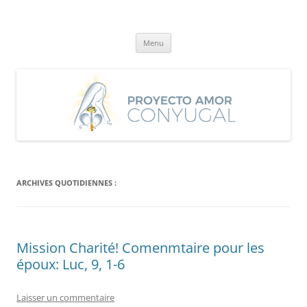
Aller
au
Proyecto Amor Conyugal
contenu
Un proyecto misionero de María para el Matrimonio y la Familia.
Menu
ARCHIVES QUOTIDIENNES :
Mission Charité! Comenmtaire pour les
époux: Luc, 9, 1-6
Laisser un commentaire