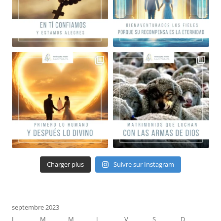
Charger plus
Suivre sur Instagram
septembre 2023
L
M
M
J
V
S
D