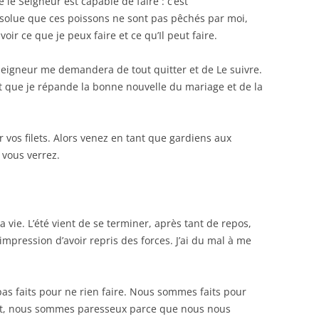
 le Seigneur est capable de faire : c’est
absolue que ces poissons ne sont pas pêchés par moi,
voir ce que je peux faire et ce qu’Il peut faire.
Seigneur me demandera de tout quitter et de Le suivre.
et que je répande la bonne nouvelle du mariage et de la
r vos filets. Alors venez en tant que gardiens aux
 vous verrez.
vie. L’été vient de se terminer, après tant de repos,
l’impression d’avoir repris des forces. J’ai du mal à me
as faits pour ne rien faire. Nous sommes faits pour
nt, nous sommes paresseux parce que nous nous