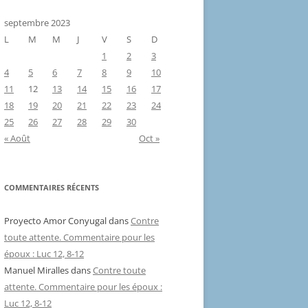
septembre 2023
L
M
M
J
V
S
D
1
2
3
4
5
6
7
8
9
10
11
12
13
14
15
16
17
18
19
20
21
22
23
24
25
26
27
28
29
30
« Août
Oct »
COMMENTAIRES RÉCENTS
Proyecto Amor Conyugal
dans
Contre
toute attente. Commentaire pour les
époux : Luc 12, 8-12
Manuel Miralles
dans
Contre toute
attente. Commentaire pour les époux :
Luc 12, 8-12