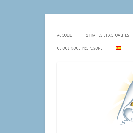
Aller
au
contenu
Un proyecto misionero de María para el Mat
Proyecto Amor Con
ACCUEIL
RETRAITES ET ACTUALITÉS
CE QUE NOUS PROPOSONS