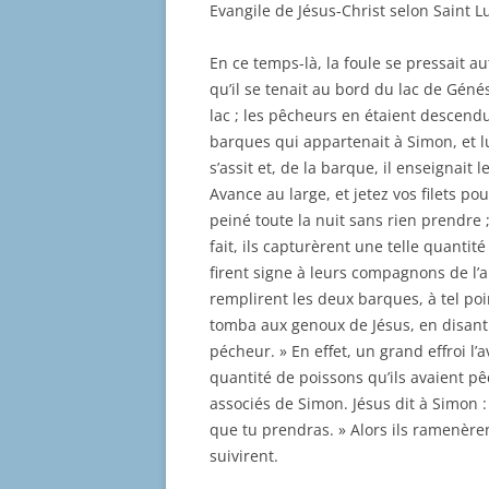
Evangile de Jésus-Christ selon Saint Lu
En ce temps-là, la foule se pressait a
qu’il se tenait au bord du lac de Géné
lac ; les pêcheurs en étaient descendu
barques qui appartenait à Simon, et l
s’assit et, de la barque, il enseignait l
Avance au large, et jetez vos filets po
peiné toute la nuit sans rien prendre ; m
fait, ils capturèrent une telle quantité
firent signe à leurs compagnons de l’au
remplirent les deux barques, à tel poi
tomba aux genoux de Jésus, en disant 
pécheur. » En effet, un grand effroi l’av
quantité de poissons qu’ils avaient pê
associés de Simon. Jésus dit à Simon 
que tu prendras. » Alors ils ramenèrent
suivirent.