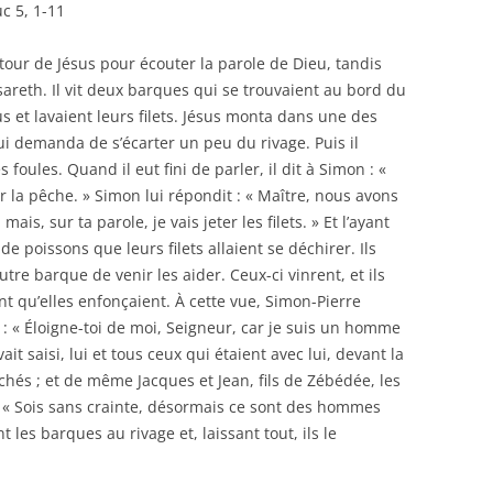
c 5, 1-11
utour de Jésus pour écouter la parole de Dieu, tandis
sareth. Il vit deux barques qui se trouvaient au bord du
s et lavaient leurs filets. Jésus monta dans une des
ui demanda de s’écarter un peu du rivage. Puis il
es foules. Quand il eut fini de parler, il dit à Simon : «
ur la pêche. » Simon lui répondit : « Maître, nous avons
ais, sur ta parole, je vais jeter les filets. » Et l’ayant
 de poissons que leurs filets allaient se déchirer. Ils
tre barque de venir les aider. Ceux-ci vinrent, et ils
nt qu’elles enfonçaient. À cette vue, Simon-Pierre
: « Éloigne-toi de moi, Seigneur, car je suis un homme
ait saisi, lui et tous ceux qui étaient avec lui, devant la
chés ; et de même Jacques et Jean, fils de Zébédée, les
: « Sois sans crainte, désormais ce sont des hommes
 les barques au rivage et, laissant tout, ils le