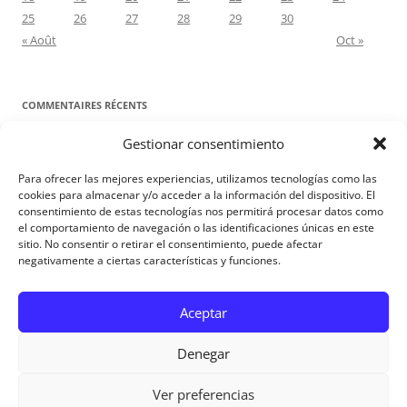
25
26
27
28
29
30
« Août
Oct »
COMMENTAIRES RÉCENTS
Gestionar consentimiento
Proyecto Amor Conyugal
dans
Contre toute attente. Commentaire
pour les époux : Luc 12, 8-12
Para ofrecer las mejores experiencias, utilizamos tecnologías como las
Manuel Miralles
dans
Contre toute attente. Commentaire pour les
cookies para almacenar y/o acceder a la información del dispositivo. El
consentimiento de estas tecnologías nos permitirá procesar datos como
époux : Luc 12, 8-12
el comportamiento de navegación o las identificaciones únicas en este
sitio. No consentir o retirar el consentimiento, puede afectar
negativamente a ciertas características y funciones.
Aviso Legal
Aceptar
Denegar
Ver preferencias