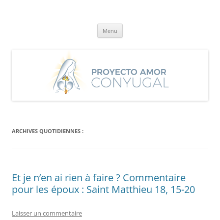
Aller
au
Proyecto Amor Conyugal
contenu
Un proyecto misionero de María para el Matrimonio y la Familia.
Menu
ARCHIVES QUOTIDIENNES :
Et je n’en ai rien à faire ? Commentaire
pour les époux : Saint Matthieu 18, 15-20
Laisser un commentaire