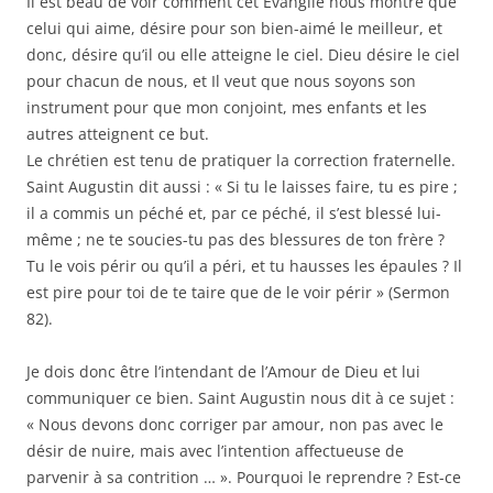
Il est beau de voir comment cet Évangile nous montre que
celui qui aime, désire pour son bien-aimé le meilleur, et
donc, désire qu’il ou elle atteigne le ciel. Dieu désire le ciel
pour chacun de nous, et Il veut que nous soyons son
instrument pour que mon conjoint, mes enfants et les
autres atteignent ce but.
Le chrétien est tenu de pratiquer la correction fraternelle.
Saint Augustin dit aussi : « Si tu le laisses faire, tu es pire ;
il a commis un péché et, par ce péché, il s’est blessé lui-
même ; ne te soucies-tu pas des blessures de ton frère ?
Tu le vois périr ou qu’il a péri, et tu hausses les épaules ? Il
est pire pour toi de te taire que de le voir périr » (Sermon
82).
Je dois donc être l’intendant de l’Amour de Dieu et lui
communiquer ce bien. Saint Augustin nous dit à ce sujet :
« Nous devons donc corriger par amour, non pas avec le
désir de nuire, mais avec l’intention affectueuse de
parvenir à sa contrition … ». Pourquoi le reprendre ? Est-ce