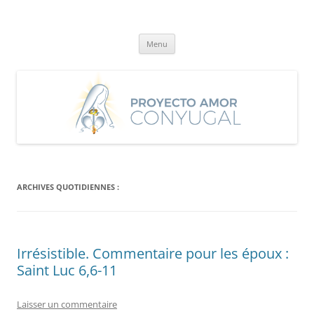
Aller
au
Proyecto Amor Conyugal
contenu
Un proyecto misionero de María para el Matrimonio y la Familia.
Menu
ARCHIVES QUOTIDIENNES :
Irrésistible. Commentaire pour les époux :
Saint Luc 6,6-11
Laisser un commentaire