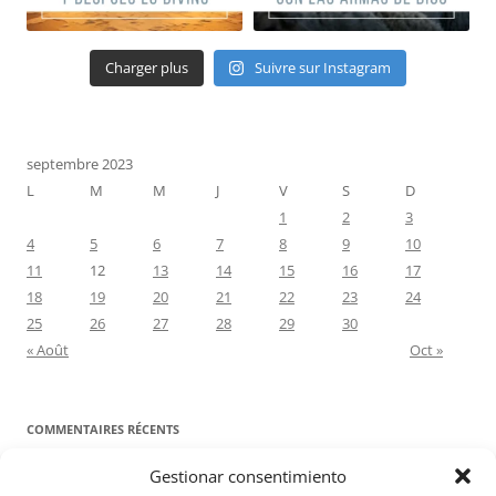
Charger plus
Suivre sur Instagram
septembre 2023
L
M
M
J
V
S
D
1
2
3
4
5
6
7
8
9
10
11
12
13
14
15
16
17
18
19
20
21
22
23
24
25
26
27
28
29
30
« Août
Oct »
COMMENTAIRES RÉCENTS
Gestionar consentimiento
Proyecto Amor Conyugal
dans
Contre toute attente. Commentaire