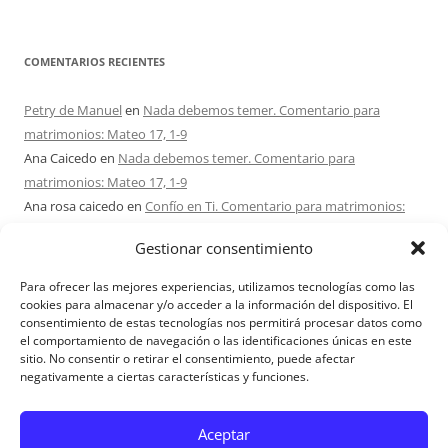
COMENTARIOS RECIENTES
Petry de Manuel
en
Nada debemos temer. Comentario para
matrimonios: Mateo 17, 1-9
Ana Caicedo
en
Nada debemos temer. Comentario para
matrimonios: Mateo 17, 1-9
Ana rosa caicedo
en
Confío en Ti. Comentario para matrimonios:
Mateo 15, 21-28
Gestionar consentimiento
Ignacio monzón
en
¿Ser o hacer? Comentario para Matrimonios:
Mateo 15, 1-2. 10-14
Para ofrecer las mejores experiencias, utilizamos tecnologías como las
Maria Asuncion Herrero Mendez
en
¿Ser o hacer? Comentario para
cookies para almacenar y/o acceder a la información del dispositivo. El
consentimiento de estas tecnologías nos permitirá procesar datos como
Matrimonios: Mateo 15, 1-2. 10-14
el comportamiento de navegación o las identificaciones únicas en este
sitio. No consentir o retirar el consentimiento, puede afectar
negativamente a ciertas características y funciones.
Aviso Legal
Aceptar