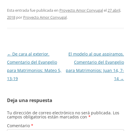
Esta entrada fue publicada en
Proyecto Amor Conyugal
el
27 abril,
2018
por
Proyecto Amor Conyugal
.
Navegación
←
De cara al exterior.
El modelo al que aspiramos.
de
Comentario del Evangelio
Comentario del Evangelio
entradas
para Matrimonios: Mateo 5,
para Matrimonios: Juan 14, 7-
13-19
14
→
Deja una respuesta
Tu dirección de correo electrónico no será publicada.
Los
campos obligatorios están marcados con
*
Comentario
*