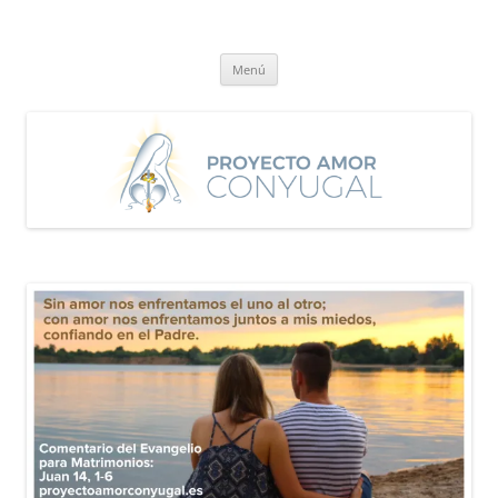
Saltar
al
Proyecto Amor Conyugal
contenido
Un proyecto misionero de María para el Matrimonio y la Familia.
Menú