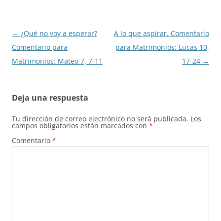
Navegación
←
¿Qué no voy a esperar?
A lo que aspirar. Comentario
de
Comentario para
para Matrimonios: Lucas 10,
entradas
Matrimonios: Mateo 7, 7-11
17-24
→
Deja una respuesta
Tu dirección de correo electrónico no será publicada.
Los
campos obligatorios están marcados con
*
Comentario
*