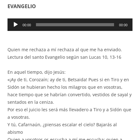
EVANGELIO
Reproductor
00:00
00:00
de
audio
Quien me rechaza a mí rechaza al que me ha enviado.
Lectura del santo Evangelio según san Lucas 10, 13-16
En aquel tiempo, dijo Jesús:
«¡Ay de ti, Corozaín; ay de ti, Betsaida! Pues si en Tiro y en
Sidón se hubieran hecho los milagros que en vosotras,
hace tiempo que se habrían convertido, vestidos de sayal y
sentados en la ceniza.
Por eso el juicio les será más llevadero a Tiro y a Sidón que
a vosotras.
Y tú, Cafarnaún, ¿piensas escalar el cielo? Bajarás al
abismo
Quien a vosotros os escucha a mí me escucha; quien a