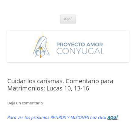
Saltar
al
Proyecto Amor Conyugal
contenido
Un proyecto misionero de María para el Matrimonio y la Familia.
Menú
Cuidar los carismas. Comentario para
Matrimonios: Lucas 10, 13-16
Deja un comentario
Para ver los próximos RETIROS Y MISIONES haz click
AQUÍ