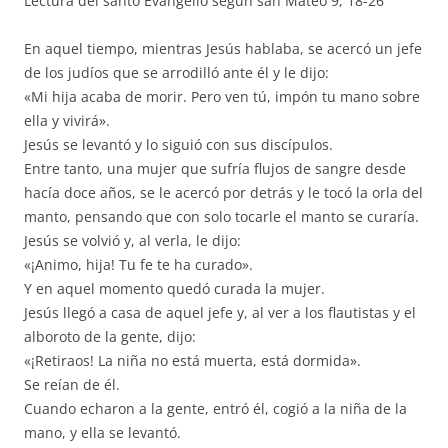
Lectura del santo Evangelio según san Mateo 9, 18-26
En aquel tiempo, mientras Jesús hablaba, se acercó un jefe
de los judíos que se arrodilló ante él y le dijo:
«Mi hija acaba de morir. Pero ven tú, impón tu mano sobre
ella y vivirá».
Jesús se levantó y lo siguió con sus discípulos.
Entre tanto, una mujer que sufría flujos de sangre desde
hacía doce años, se le acercó por detrás y le tocó la orla del
manto, pensando que con solo tocarle el manto se curaría.
Jesús se volvió y, al verla, le dijo:
«¡Animo, hija! Tu fe te ha curado».
Y en aquel momento quedó curada la mujer.
Jesús llegó a casa de aquel jefe y, al ver a los flautistas y el
alboroto de la gente, dijo:
«¡Retiraos! La niña no está muerta, está dormida».
Se reían de él.
Cuando echaron a la gente, entró él, cogió a la niña de la
mano, y ella se levantó.