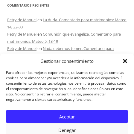
COMENTARIOS RECIENTES
Petry de Manuel
en
La duda. Comentario para matrimonios: Mateo
14, 22-33
Petry de Manuel
en
Comunión que evangeliza. Comentario para
matrimonios: Mateo 5, 13-19
Petry de Manuel
en
Nada debemos temer. Comentario para
matrimonios: Mateo 17, 1-9
Gestionar consentimiento
Ana Caicedo
en
Nada debemos temer. Comentario para
matrimonios: Mateo 17, 1-9
Para ofrecer las mejores experiencias, utilizamos tecnologías como las
Ana rosa caicedo
en
Confío en Ti. Comentario para matrimonios:
cookies para almacenar y/o acceder a la información del dispositivo. El
consentimiento de estas tecnologías nos permitirá procesar datos como
Mateo 15, 21-28
el comportamiento de navegación o las identificaciones únicas en este
sitio. No consentir o retirar el consentimiento, puede afectar
negativamente a ciertas características y funciones.
Aviso Legal
Aceptar
Denegar