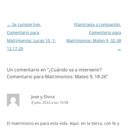
Navegación
←
Se cumple hoy.
Filantropía o compasión.
de
Comentario para
Comentario para
entradas
Matrimonios: Lucas 10, 1-
Matrimonios: Mateo 9, 32-38
12.17-20
→
Un comentario en “
¿Cuándo va a intervenir?
Comentario para Matrimonios: Mateo 9, 18-26
”
José y Elvira
4 julio, 2022 a las 10:58
El matrimonio es para esta vida. Aquí, en la tierra, con fe y