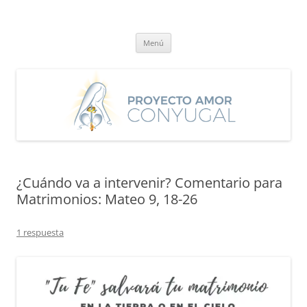
Saltar
al
Proyecto Amor Conyugal
contenido
Un proyecto misionero de María para el Matrimonio y la Familia.
Menú
¿Cuándo va a intervenir? Comentario para
Matrimonios: Mateo 9, 18-26
1 respuesta