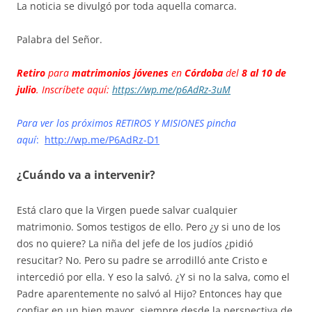
La noticia se divulgó por toda aquella comarca.
Palabra del Señor.
Retiro
para
matrimonios jóvenes
en
Córdoba
del
8 al 10 de
julio
. Inscríbete aquí:
https://wp.me/p6AdRz-3uM
Para ver los próximos RETIROS Y MISIONES pincha
aquí
:
http://wp.me/P6AdRz-D1
¿Cuándo va a intervenir?
Está claro que la Virgen puede salvar cualquier
matrimonio. Somos testigos de ello. Pero ¿y si uno de los
dos no quiere? La niña del jefe de los judíos ¿pidió
resucitar? No. Pero su padre se arrodilló ante Cristo e
intercedió por ella. Y eso la salvó. ¿Y si no la salva, como el
Padre aparentemente no salvó al Hijo? Entonces hay que
confiar en un bien mayor, siempre desde la perspectiva de