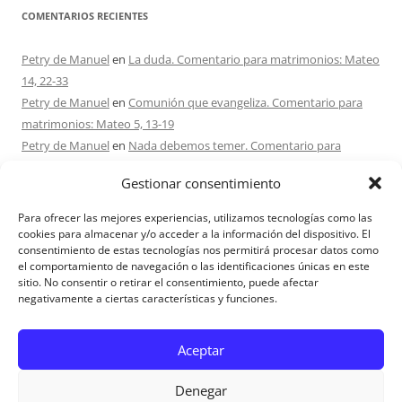
COMENTARIOS RECIENTES
Petry de Manuel
en
La duda. Comentario para matrimonios: Mateo
14, 22-33
Petry de Manuel
en
Comunión que evangeliza. Comentario para
matrimonios: Mateo 5, 13-19
Petry de Manuel
en
Nada debemos temer. Comentario para
matrimonios: Mateo 17, 1-9
Gestionar consentimiento
Ana Caicedo
en
Nada debemos temer. Comentario para
matrimonios: Mateo 17, 1-9
Para ofrecer las mejores experiencias, utilizamos tecnologías como las
Ana rosa caicedo
en
Confío en Ti. Comentario para matrimonios:
cookies para almacenar y/o acceder a la información del dispositivo. El
consentimiento de estas tecnologías nos permitirá procesar datos como
Mateo 15, 21-28
el comportamiento de navegación o las identificaciones únicas en este
sitio. No consentir o retirar el consentimiento, puede afectar
negativamente a ciertas características y funciones.
Aviso Legal
Aceptar
Denegar