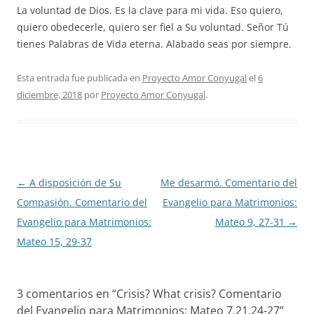
La voluntad de Dios. Es la clave para mi vida. Eso quiero,
quiero obedecerle, quiero ser fiel a Su voluntad. Señor Tú
tienes Palabras de Vida eterna. Alabado seas por siempre.
Esta entrada fue publicada en
Proyecto Amor Conyugal
el
6
diciembre, 2018
por
Proyecto Amor Conyugal
.
Navegación
←
A disposición de Su
Me desarmó. Comentario del
de
Compasión. Comentario del
Evangelio para Matrimonios:
entradas
Evangelio para Matrimonios:
Mateo 9, 27-31
→
Mateo 15, 29-37
3 comentarios en “
Crisis? What crisis? Comentario
del Evangelio para Matrimonios: Mateo 7,21.24-27
”