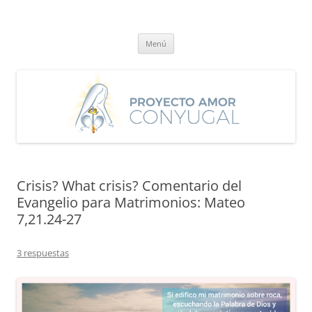
Saltar
al
Proyecto Amor Conyugal
contenido
Un proyecto misionero de María para el Matrimonio y la Familia.
Menú
Crisis? What crisis? Comentario del
Evangelio para Matrimonios: Mateo
7,21.24-27
3 respuestas