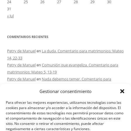
24
25
26
27
28
29
30
31
« Jul
COMENTARIOS RECIENTES
Petry de Manuel
en
La duda. Comentario para matrimonios: Mateo
14, 22-33
Petry de Manuel
en
Comunión que evangeliza. Comentario para
matrimonios: Mateo 5, 13-19
Petry de Manuel
en
Nada debemos temer. Comentario para
matrimonios: Mateo 17, 1-9
Gestionar consentimiento
Ana Caicedo
en
Nada debemos temer. Comentario para
matrimonios: Mateo 17, 1-9
Para ofrecer las mejores experiencias, utilizamos tecnologías como las
Ana rosa caicedo
en
Confío en Ti. Comentario para matrimonios:
cookies para almacenar y/o acceder a la información del dispositivo. El
consentimiento de estas tecnologías nos permitirá procesar datos como
Mateo 15, 21-28
el comportamiento de navegación o las identificaciones únicas en este
sitio. No consentir o retirar el consentimiento, puede afectar
negativamente a ciertas características y funciones.