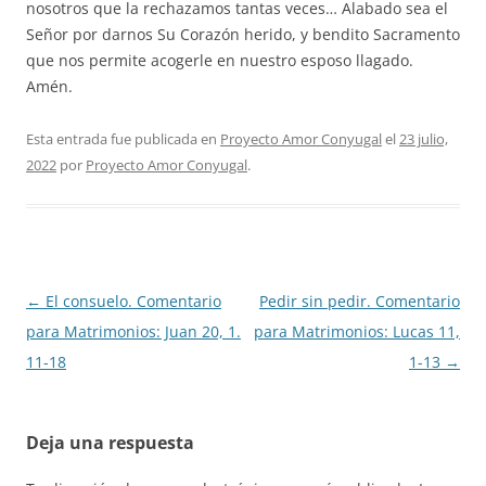
nosotros que la rechazamos tantas veces… Alabado sea el
Señor por darnos Su Corazón herido, y bendito Sacramento
que nos permite acogerle en nuestro esposo llagado.
Amén.
Esta entrada fue publicada en
Proyecto Amor Conyugal
el
23 julio,
2022
por
Proyecto Amor Conyugal
.
Navegación
←
El consuelo. Comentario
Pedir sin pedir. Comentario
de
para Matrimonios: Juan 20, 1.
para Matrimonios: Lucas 11,
entradas
11-18
1-13
→
Deja una respuesta