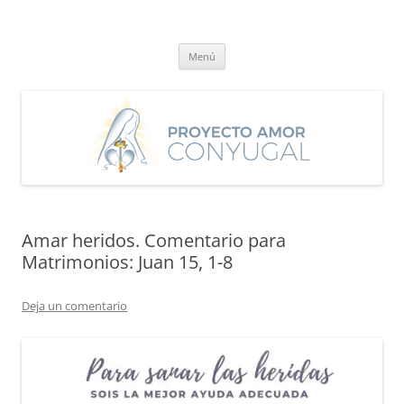
Saltar
al
Proyecto Amor Conyugal
contenido
Un proyecto misionero de María para el Matrimonio y la Familia.
Menú
Amar heridos. Comentario para
Matrimonios: Juan 15, 1-8
Deja un comentario